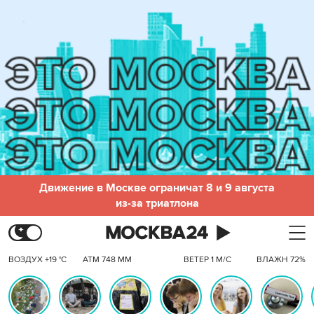
Движение в Москве ограничат 8 и 9 августа
из-за триатлона
ВОЗДУХ +19 °C
АТМ 748 ММ
ВЕТЕР 1 М/С
ВЛАЖН 72%