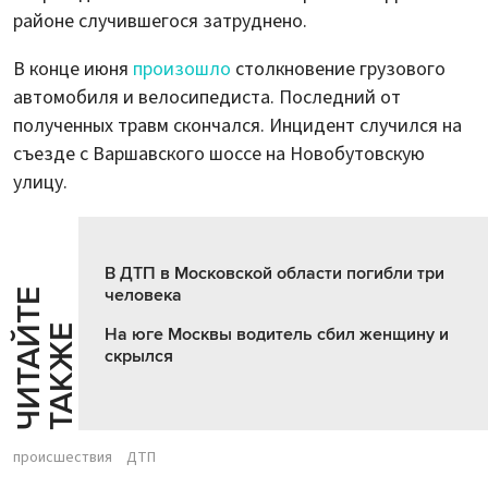
районе случившегося затруднено.
В конце июня
произошло
столкновение грузового
автомобиля и велосипедиста. Последний от
полученных травм скончался. Инцидент случился на
съезде с Варшавского шоссе на Новобутовскую
улицу.
В ДТП в Московской области погибли три
человека
Ч
И
Т
А
Т
Е
Т
А
К
Ж
Й
Е
На юге Москвы водитель сбил женщину и
скрылся
происшествия
ДТП