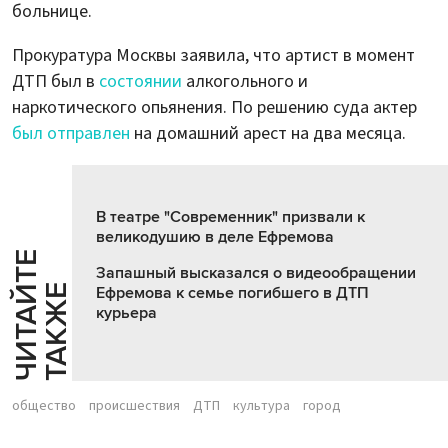
больнице.
Прокуратура Москвы заявила, что артист в момент
ДТП был в
состоянии
алкогольного и
наркотического опьянения. По решению суда актер
был отправлен
на домашний арест на два месяца.
В театре "Современник" призвали к
великодушию в деле Ефремова
Ч
И
Т
А
Т
Е
Т
А
К
Ж
Запашный высказался о видеообращении
Й
Е
Ефремова к семье погибшего в ДТП
курьера
общество
происшествия
ДТП
культура
город