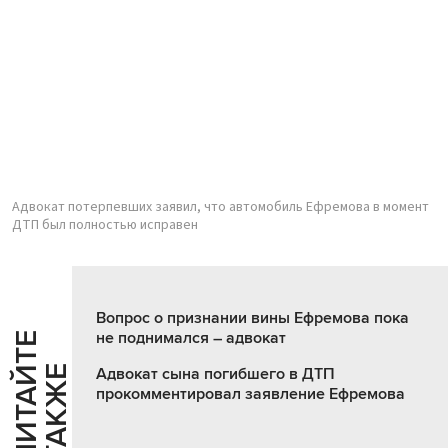
Адвокат потерпевших заявил, что автомобиль Ефремова в момент
ДТП был полностью исправен
Вопрос о признании вины Ефремова пока
не поднимался – адвокат
Ч
И
Т
А
Т
Е
Т
А
К
Ж
Й
Е
Адвокат сына погибшего в ДТП
прокомментировал заявление Ефремова