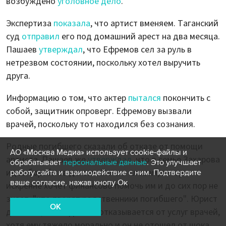
возбуждено
уголовное дело
.
Экспертиза
показала
, что артист вменяем. Таганский
суд
отправил
его под домашний арест на два месяца.
Пашаев
утверждал
, что Ефремов сел за руль в
нетрезвом состоянии, поскольку хотел выручить
друга.
Информацию о том, что актер
пытался
покончить с
собой, защитник опроверг. Ефремову вызвали
врачей, поскольку тот находился без сознания.
Родные погибшего сказали об отказе от помощи
АО «Москва Медиа» использует cookie-файлы и
артиста. Пашаев же
утверждал
, что в семье Захарова
обрабатывает
персональные данные
. Это улучшает
идет борьба за деньги. По его словам, актер
работу сайта и взаимодействие с ним. Подтвердите
ваше согласие, нажав кнопу Ок
искренне хочет финансово помочь им и до сих пор не
знает, "что творят родственники погибшего". Юрист
OK
добавил, что Ефремов отказывается от услуг врачей,
хотя ему тяжело морально и он не отошел от шока.