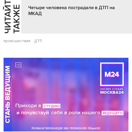
Ч
И
Т
А
Т
Е
Т
А
К
Ж
Й
Е
Четыре человека пострадали в ДТП на
МКАД
происшествия
ДТП