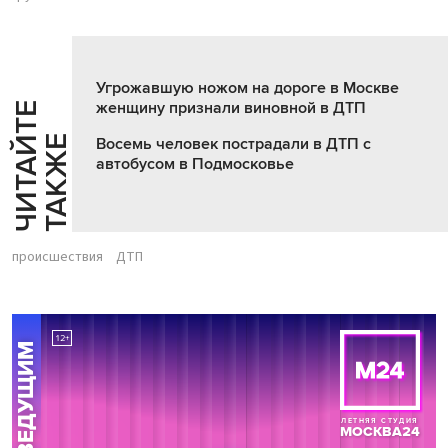
Угрожавшую ножом на дороге в Москве
женщину признали виновной в ДТП
Ч
И
Т
А
Т
Е
Т
А
К
Ж
Й
Е
Восемь человек пострадали в ДТП с
автобусом в Подмосковье
происшествия
ДТП