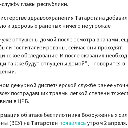
-службу главы республики.
истерстве здравоохранения Татарстана добавили
ю и здоровью раненых ничего не угрожает.
 уже отпущены домой после осмотра врачами, е
были госпитализированы, сейчас они проходят
инское обследование. И после оказания необхо
и так же будут отпущены домой", – говорится в
щении.
ном дежурной диспетчерской службе ранее уточ
 всех пострадавших травмы легкой степени тяжест
вили в ЦРБ.
мация об атаке беспилотника Вооруженных сил
ны (ВСУ) на Татарстан
появилась
утром 2 апреля.