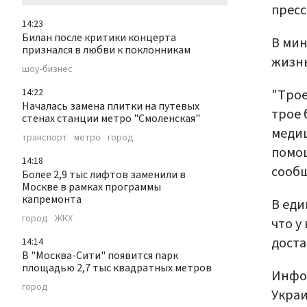
пресс
14:23
Билан после критики концерта
В мин
признался в любви к поклонникам
жизнь
шоу-бизнес
"Трое
14:22
Началась замена плитки на путевых
трое 
стенах станции метро "Смоленская"
медиц
транспорт
метро
город
помощ
14:18
сооб
Более 2,9 тыс лифтов заменили в
Москве в рамках программы
капремонта
В еди
город
ЖКХ
что у
доста
14:14
В "Москва-Сити" появится парк
площадью 2,7 тыс квадратных метров
Инфор
город
Украи