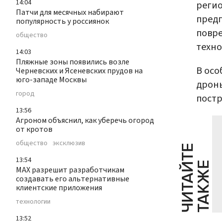
14:04
регио
Патчи для месячных набирают
предп
популярность у россиянок
повре
общество
техно
14:03
Пляжные зоны появились возле
В осо
Черневских и Ясеневских прудов на
юго-западе Москвы
дроны
город
постр
13:56
Агроном объяснил, как уберечь огород
от кротов
общество
эксклюзив
Ч
И
Т
А
Т
Е
Т
А
К
Ж
13:54
Й
Е
MAX разрешит разработчикам
создавать его альтернативные
клиентские приложения
технологии
13:52