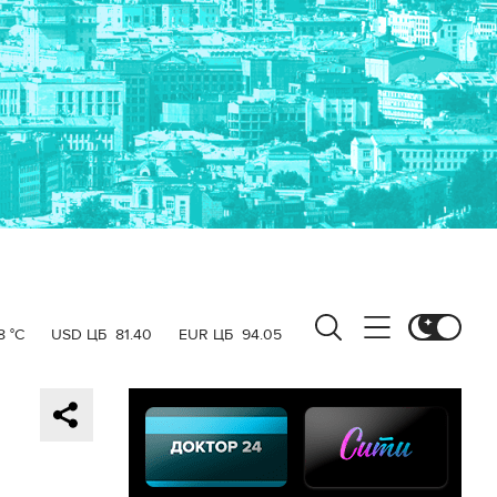
8 °C
USD ЦБ
81.40
EUR ЦБ
94.05