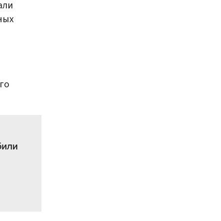
али
ных
го
били