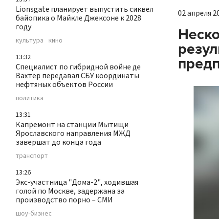
Lionsgate планирует выпустить сиквел
02 апреля 20
байопика о Майкле Джексоне к 2028
году
Неско
культура
кино
резул
13:32
предп
Специалист по гибридной войне де
Вахтер передавал СБУ координаты
нефтяных объектов России
политика
13:31
Капремонт на станции Мытищи
Ярославского направления МЖД
завершат до конца года
транспорт
13:26
Экс-участница "Дома-2", ходившая
голой по Москве, задержана за
производство порно – СМИ
шоу-бизнес