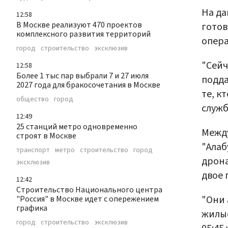
На да
12:58
В Москве реализуют 470 проектов
готов
комплексного развития территорий
опера
город
строительство
эксклюзив
"Сейч
12:58
Более 1 тыс пар выбрали 7 и 27 июля
подда
2027 года для бракосочетания в Москве
те, к
общество
город
служб
12:49
25 станций метро одновременно
Между
строят в Москве
"Алаб
транспорт
метро
строительство
город
дрона
эксклюзив
двое 
12:42
Строительство Национального центра
"Они 
"Россия" в Москве идет с опережением
графика
жилые
город
строительство
эксклюзив