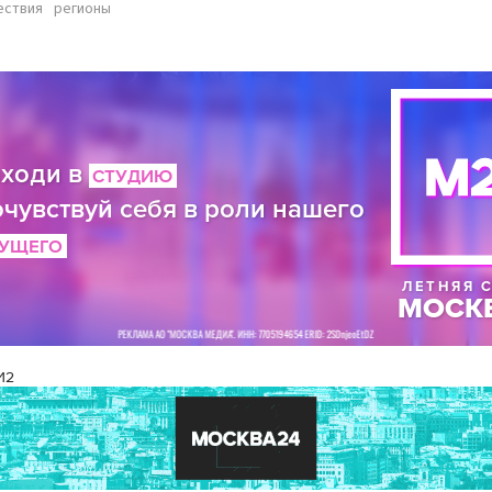
ествия
регионы
И2