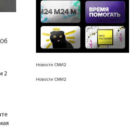
 Об
Новости СМИ2
м 2
Новости СМИ2
ате
мая