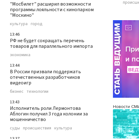
происш
"Мосбилет" расширил возможности
программы лояльности с кинопарком
"Москино"
культура
город
13:46
РФ не будет сокращать перечень
товаров для параллельного импорта
экономика
13:44
В России призвали поддержать
отечественных разработчиков
видеоигр
бизнес
технологии
13:43
Новости СМ
Исполнитель роли Лермонтова
Аблогин получил 3 года колонии за
мошенничество
суды
происшествия
культура
13:37