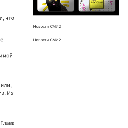
, что
Новости СМИ2
ще
Новости СМИ2
димой
нили,
и. Их
 Глава