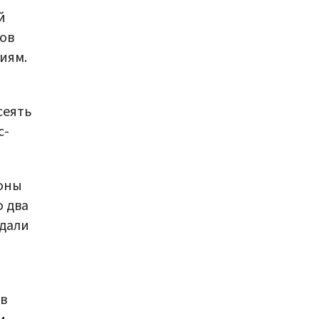
й
ов
иям.
сеять
с-
оны
о два
адали
в