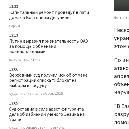
13:23
Капитальный ремонт проведут в пяти
домах в Восточном Дегунине
Фото: т
город
Неско
13:13
украи
Путин выразил признательность ОАЭ
этом
за помощь с обменами
военнопленными
По ин
власть
политика
атако
13:06
Верховный суд получил иск об отмене
апрел
регистрации списка "Яблока" на
объек
выборы в Госдуму
нару
суды
политика
выборы2026
13:05
"В Ел
Суд оставил в силе арест фигуранта
разру
дела об избиении ученого Зезина на
Урале
помощ
суды
происшествия
регионы