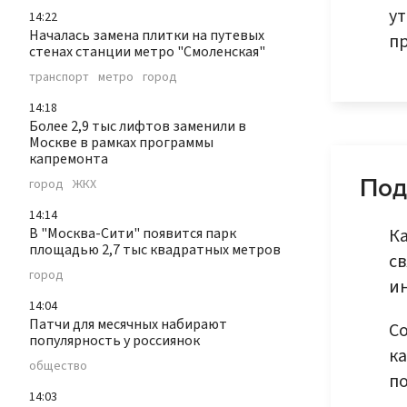
у
14:22
Началась замена плитки на путевых
п
стенах станции метро "Смоленская"
транспорт
метро
город
14:18
Более 2,9 тыс лифтов заменили в
Москве в рамках программы
капремонта
Под
город
ЖКХ
14:14
Ка
В "Москва-Сити" появится парк
площадью 2,7 тыс квадратных метров
с
город
и
14:04
Патчи для месячных набирают
Со
популярность у россиянок
ка
общество
по
14:03