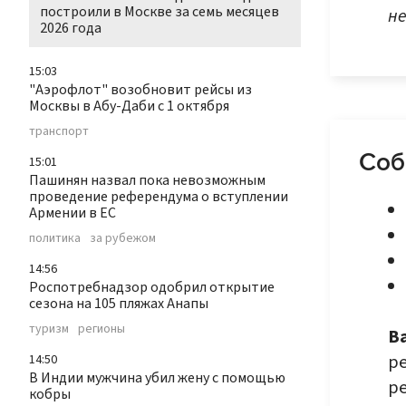
построили в Москве за семь месяцев
не
2026 года
15:03
"Аэрофлот" возобновит рейсы из
Москвы в Абу-Даби с 1 октября
транспорт
Соб
15:01
Пашинян назвал пока невозможным
проведение референдума о вступлении
Армении в ЕС
политика
за рубежом
14:56
Роспотребнадзор одобрил открытие
сезона на 105 пляжах Анапы
туризм
регионы
В
р
14:50
В Индии мужчина убил жену с помощью
р
кобры