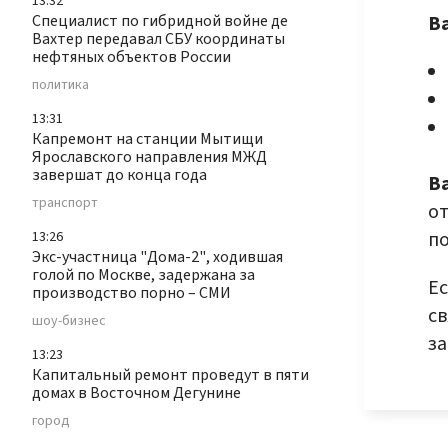
13:32
В
Специалист по гибридной войне де
Вахтер передавал СБУ координаты
нефтяных объектов России
политика
13:31
Капремонт на станции Мытищи
Ярославского направления МЖД
завершат до конца года
В
транспорт
от
п
13:26
Экс-участница "Дома-2", ходившая
голой по Москве, задержана за
Ес
производство порно – СМИ
св
шоу-бизнес
з
13:23
Капитальный ремонт проведут в пяти
домах в Восточном Дегунине
город