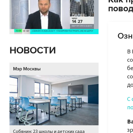
повод
Озн
НОВОСТИ
В 
со
б
Мэр Москвы
со
до
С 
п
В
зр
Собянин: 23 школы и детских сада