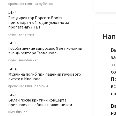
происшествия
за рубежом
14:44
Экс-директор Popcorn Books
приговорен к 4 годам условно за
пропаганду ЛГБТ
суды
культура
Нап
14:38
Гособвинение запросило 9 лет колонии
В
экс-директору Газманова
за
суды
шоу-бизнес
э
14:34
со
Мужчина погиб при падении грузового
П
лифта в Иванове
вс
происшествия
регионы
шк
14:23
Билан после критики концерта
признался в любви к поклонникам
В
шоу-бизнес
на