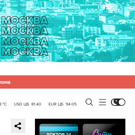
лона
8 °C
USD ЦБ
81.40
EUR ЦБ
94.05