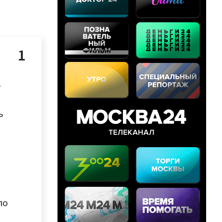
е
ь
по