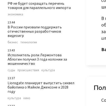
со
РФ не будет сокращать перечень
шк
товаров для параллельного импорта
экономика
В 
13:44
об
В России призвали поддержать
з
отечественных разработчиков
видеоигр
ил
бизнес
технологии
В
13:43
Исполнитель роли Лермонтова
Аблогин получил 3 года колонии за
мошенничество
суды
происшествия
культура
13:37
Lionsgate планирует выпустить сиквел
Пол
байопика о Майкле Джексоне к 2028
году
культура
кино
Со