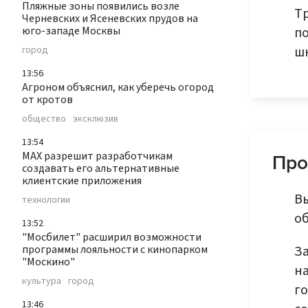
Пляжные зоны появились возле
Тр
Черневских и Ясеневских прудов на
по
юго-западе Москвы
ш
город
13:56
Агроном объяснил, как уберечь огород
от кротов
общество
эксклюзив
13:54
MAX разрешит разработчикам
Про
создавать его альтернативные
клиентские приложения
В
технологии
об
13:52
"Мосбилет" расширил возможности
За
программы лояльности с кинопарком
"Москино"
н
культура
город
го
13:46