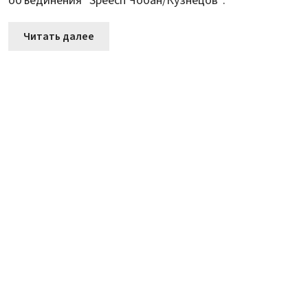
объединения "Speech Чобан/Кузнецов".
Читать далее