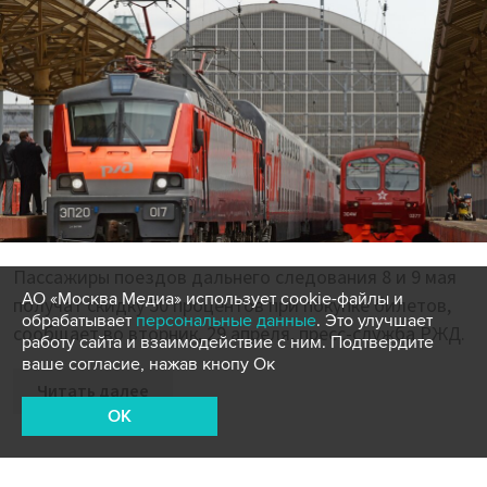
Пассажиры поездов дальнего следования 8 и 9 мая
АО «Москва Медиа» использует cookie-файлы и
получат скидку 50 процентов при покупке билетов,
обрабатывает
персональные данные
. Это улучшает
сообщает во вторник, 29 апреля, пресс-служба РЖД.
работу сайта и взаимодействие с ним. Подтвердите
ваше согласие, нажав кнопу Ок
Читать далее
OK