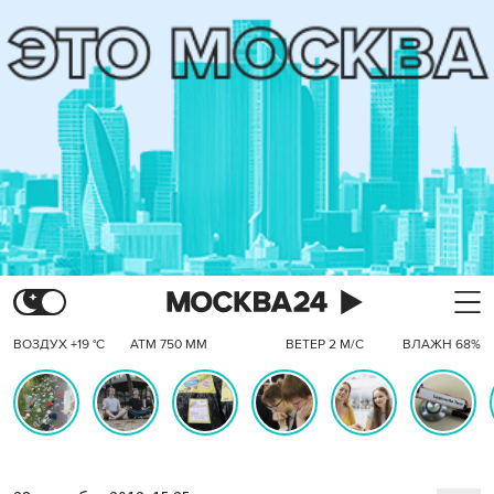
ВОЗДУХ +19 °C
АТМ 750 ММ
ВЕТЕР 2 М/С
ВЛАЖН 68%