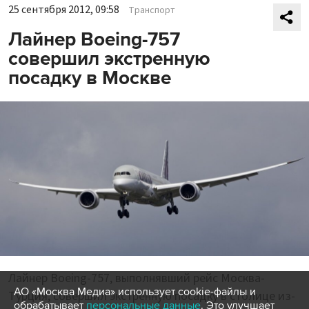
25 сентября 2012, 09:58
Транспорт
Лайнер Boeing-757
совершил экстренную
посадку в Москве
Лайнер Boeing-757, выполнявший рейс Москва-
АО «Москва Медиа» использует cookie-файлы и
Турция, совершил экстренную посадку в столице из-
обрабатывает
персональные данные
. Это улучшает