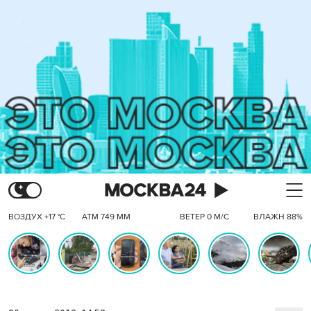
ВОЗДУХ +17 °C
АТМ 749 ММ
ВЕТЕР 0 М/С
ВЛАЖН 88%