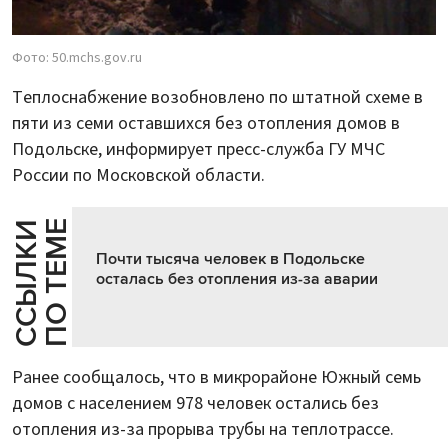
Фото: 50.mchs.gov.ru
Теплоснабжение возобновлено по штатной схеме в
пяти из семи оставшихся без отопления домов в
Подольске, информирует пресс-служба ГУ МЧС
России по Московской области.
Е
С
С
Ы
Л
К
И
П
О
Т
Е
М
Почти тысяча человек в Подольске
осталась без отопления из-за аварии
Ранее сообщалось, что в микрорайоне Южный семь
домов с населением 978 человек остались без
отопления из-за прорыва трубы на теплотрассе.