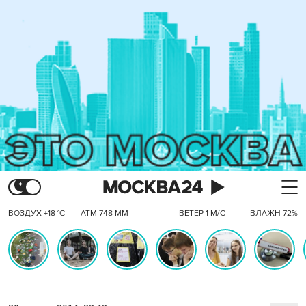
ВОЗДУХ +18 °C
АТМ 748 ММ
ВЕТЕР 1 М/С
ВЛАЖН 72%