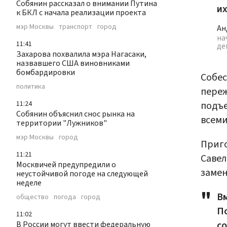
Собянин рассказал о внимании Путина
их
к БКЛ с начала реализации проекта
мэр Москвы
транспорт
город
Ан
на
11:41
де
Захарова похвалила мэра Нагасаки,
назвавшего США виновниками
бомбардировки
Собес
политика
переж
подъе
11:24
Собянин объяснил снос рынка на
всеми
территории "Лужников"
мэр Москвы
город
Приго
11:21
Савел
Москвичей предупредили о
замен
неустойчивой погоде на следующей
неделе
Вм
общество
погода
город
П
11:02
с
В России могут ввести федеральную