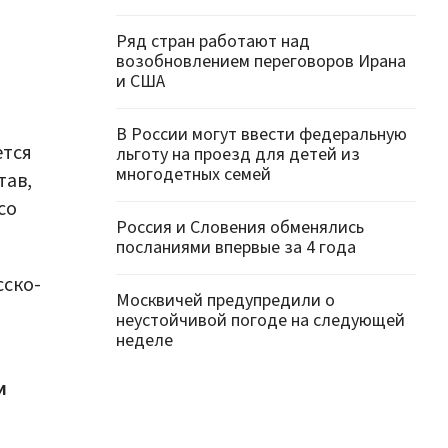
Ряд стран работают над
возобновлением переговоров Ирана
и США
В России могут ввести федеральную
ется
льготу на проезд для детей из
многодетных семей
тав,
со
Россия и Словения обменялись
посланиями впервые за 4 года
сско-
Москвичей предупредили о
неустойчивой погоде на следующей
неделе
и