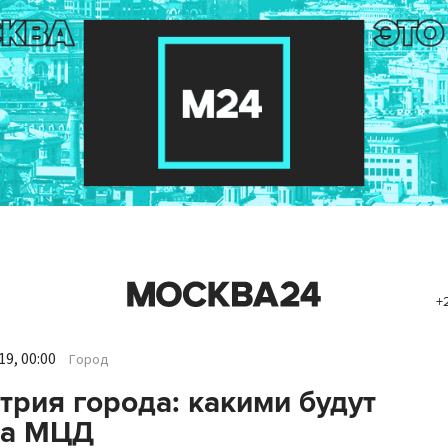
+
9, 00:00
Город
трия города: какими будут
да МЦД