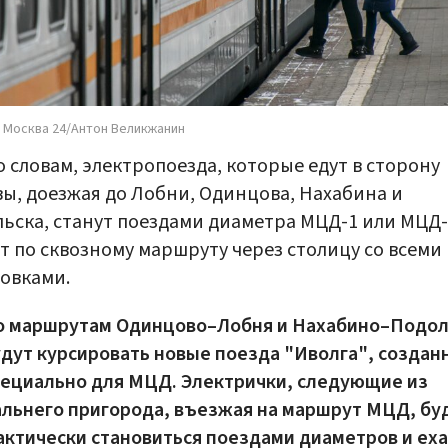
 Москва 24/Антон Великжанин
о словам, электропоезда, которые едут в сторону
ы, доезжая до Лобни, Одинцова, Нахабина и
ьска, станут поездами диаметра МЦД-1 или МЦД-
т по сквозному маршруту через столицу со всеми
овками.
о маршрутам Одинцово–Лобня и Нахабино–Подол
дут курсировать новые поезда "Иволга", создан
пециально для МЦД. Электрички, следующие из
альнего пригорода, въезжая на маршрут МЦД, бу
ктически становиться поездами диаметров и еха