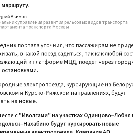
 маршруту.
дрей Акимов
чальник управления развития рельсовых видов транспорта
партамента транспорта Москвы
едник портала уточнил, что пассажирам не прид
ивать, в какой поезд садиться, так как любой сос
зжающий к платформе МЦД, поедет через город 
 остановками.
родные электропоезда, курсирующие на Белору
овском и Курско-Рижском направлениях, будут
ять на новые.
есте с "Иволгами" на участках Одинцово–Лобня 
одольск–Нахабино будут курсировать новые
овременные электропоезда. Компания АО