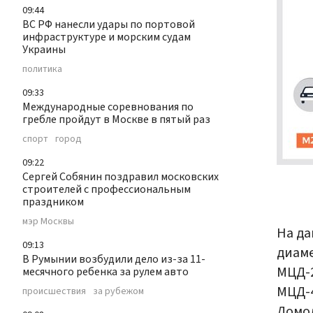
09:44
ВС РФ нанесли удары по портовой
инфраструктуре и морским судам
Украины
политика
09:33
Международные соревнования по
гребле пройдут в Москве в пятый раз
спорт
город
09:22
Сергей Собянин поздравил московских
строителей с профессиональным
праздником
мэр Москвы
На да
09:13
диаме
В Румынии возбудили дело из-за 11-
МЦД-2
месячного ребенка за рулем авто
МЦД-
происшествия
за рубежом
Домо