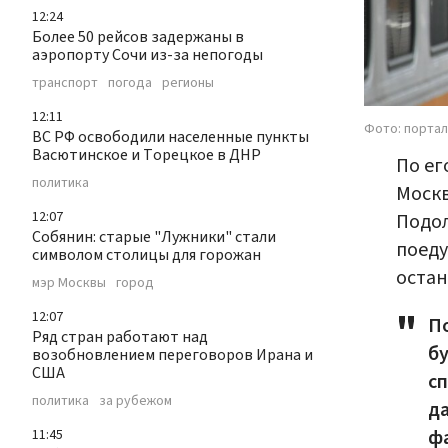
12:24
Более 50 рейсов задержаны в
аэропорту Сочи из-за непогоды
транспорт
погода
регионы
12:11
Фото: портал
ВС РФ освободили населенные пункты
Васютинское и Торецкое в ДНР
По ег
политика
Москв
12:07
Подол
Собянин: старые "Лужники" стали
поеду
символом столицы для горожан
остан
мэр Москвы
город
12:07
П
Ряд стран работают над
бу
возобновлением переговоров Ирана и
США
с
политика
за рубежом
д
фа
11:45