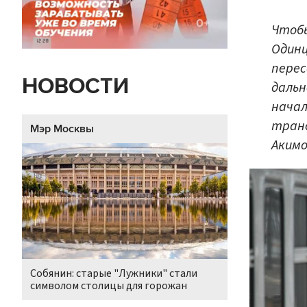
Чтобы
Одинц
перес
НОВОСТИ
дальн
начал
тран
Мэр Москвы
Акимо
Собянин: старые "Лужники" стали
символом столицы для горожан