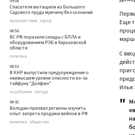
09:08
Спасатели вытащили из Большого
Садового пруда мужчину без сознания
Первы
происшествия
город
Еще т
проце
08:56
ВС РФ поразили склады с БПЛА и
маршр
оборудованием РЭБ в Харьковской
области
С вво
политика
дейст
08:53
приго
В КНР выпустили предупреждение о
предс
наивысшем уровне опасности из-за
тайфуна "Долфин"
Илья 
за рубежом
погода
Мо
08:41
Володин призвал регионы изучить
ев
опыт запрета продажи вейпов в РФ
н
политика
общество
бо