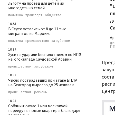
льготу на проезд для детей из
"
многодетных семей
пл
политика
транспорт
общество
д
10:55
С
В Сеуте остались от 8 до 11 тыс
мигрантов из Марокко
Ар
политика
происшествия
за рубежом
ди
ПП
10:37
Хуситы ударили беспилотником по НПЗ
на юго-западе Саудовской Аравии
Предс
происшествия
за рубежом
закуп
10:32
соста
Число пострадавших при атаке БПЛА
распи
на Белгород выросло до 25 человек
центр
происшествия
регионы
10:28
Собянин: около 1 млн москвичей
переедут в новые квартиры благодаря