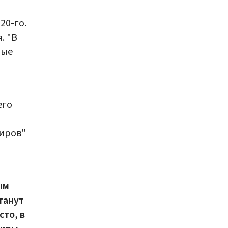
20-го.
. "В
ные
его
иров"
ым
танут
сто, в