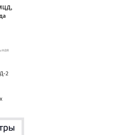
 МЦД,
да
ьная
Д-2
х