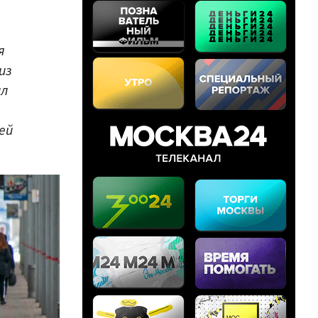
я
из
ил
ей