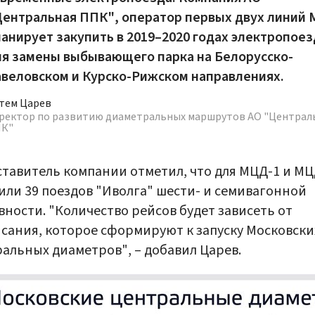
Центральная ППК", оператор первых двух линий
анирует закупить в 2019–2020 годах электропоез
ля замены выбывающего парка на Белорусско-
авеловском и Курско-Рижском направлениях.
тем Царев
ректор по развитию диаметральных маршрутов АО "Централ
К"
тавитель компании отметил, что для МЦД-1 и МЦ
или 39 поездов "Иволга" шести- и семивагонной
вности. "Количество рейсов будет зависеть от
сания, которое сформируют к запуску Московски
альных диаметров", – добавил Царев.