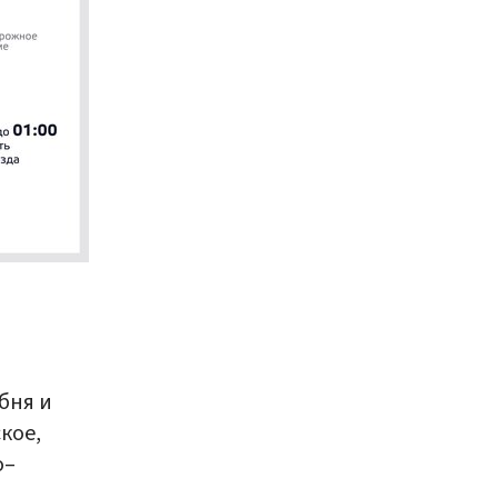
бня и
кое,
о–