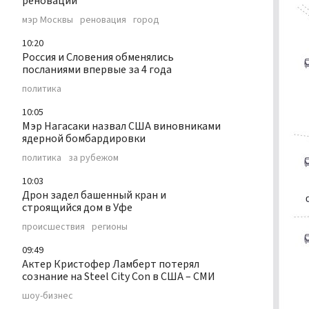
реновации
мэр Москвы
реновация
город
10:20
Россия и Словения обменялись
посланиями впервые за 4 года
политика
10:05
Мэр Нагасаки назвал США виновниками
ядерной бомбардировки
политика
за рубежом
10:03
Дрон задел башенный кран и
строящийся дом в Уфе
происшествия
регионы
09:49
Актер Кристофер Ламберт потерял
сознание на Steel City Con в США – СМИ
шоу-бизнес