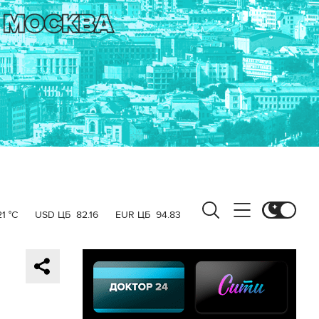
21 °C
USD ЦБ
82.16
EUR ЦБ
94.83