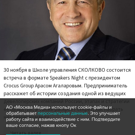
30 ноября в Школе управления СКОЛКОВО состоится
встреча в формате Speakers Night с президентом
Crocus Group Арасом Агаларовым. Предприниматель
расскажет об истории создания одной из ведущих
девелоперских компаний России, этапах и стратегии
АО «Москва Медиа» использует cookie-файлы и
ее развития, а также раскроет секрет, как набрать
обрабатывает
персональные данные
. Это улучшает
надежную команду.
работу сайта и взаимодействие с ним. Подтвердите
ваше согласие, нажав кнопу Ок
Читать далее