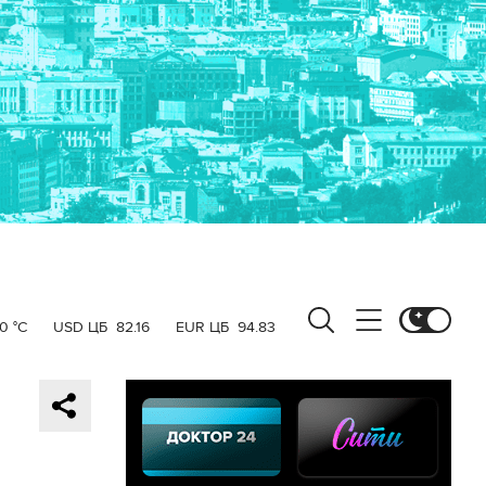
0 °C
USD ЦБ
82.16
EUR ЦБ
94.83