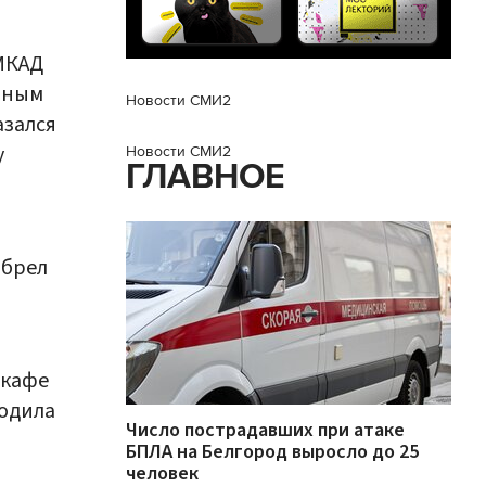
 МКАД
зным
Новости СМИ2
азался
у
Новости СМИ2
ГЛАВНОЕ
обрел
 кафе
одила
Число пострадавших при атаке
БПЛА на Белгород выросло до 25
человек