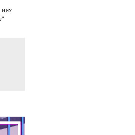
 них
е"