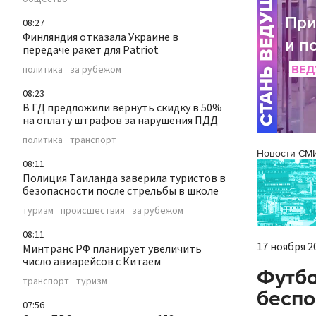
08:27
Финляндия отказала Украине в
передаче ракет для Patriot
политика
за рубежом
08:23
В ГД предложили вернуть скидку в 50%
на оплату штрафов за нарушения ПДД
политика
транспорт
Новости СМ
08:11
Полиция Таиланда заверила туристов в
безопасности после стрельбы в школе
туризм
происшествия
за рубежом
08:11
17 ноября 20
Минтранс РФ планирует увеличить
число авиарейсов с Китаем
Футбо
транспорт
туризм
беспо
07:56