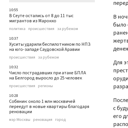
перед
10:55
В Сеуте остались от 8 до 11 тыс
В ноч
мигрантов из Марокко
было 
политика
происшествия
за рубежом
ранен
10:37
жертв
Хуситы ударили беспилотником по НПЗ
денеж
на юго-западе Саудовской Аравии
происшествия
за рубежом
Для э
10:32
прест
Число пострадавших при атаке БПЛА
оруди
на Белгород выросло до 25 человек
разра
происшествия
регионы
10:28
После
Собянин: около 1 млн москвичей
переедут в новые квартиры благодаря
с буд
реновации
его д
мэр Москвы
реновация
город
распо