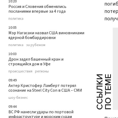
10:20
погиб
Россия и Словения обменялись
потер
посланиями впервые за 4 года
получ
политика
10:05
Мэр Нагасаки назвал США виновниками
ядерной бомбардировки
политика
за рубежом
10:03
Дрон задел башенный кран и
строящийся дом в Уфе
происшествия
регионы
С
С
Ы
Л
К
И
П
О
Т
Е
М
Е
09:49
Актер Кристофер Ламберт потерял
сознание на Steel City Con в США – СМИ
шоу-бизнес
09:44
ВС РФ нанесли удары по портовой
инфраструктуре и морским судам