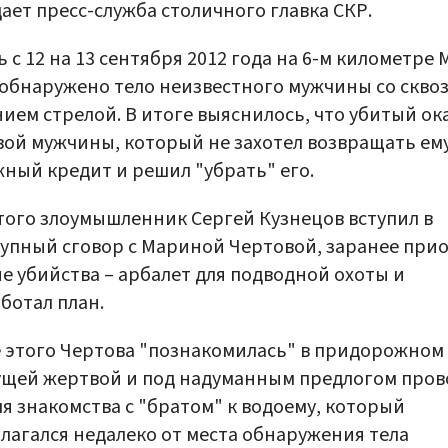
ает пресс-служба столичного главка СКР.
ь с 12 на 13 сентября 2012 года на 6-м километре
обнаружено тело неизвестного мужчины со скво
ием стрелой. В итоге выяснилось, что убитый ок
ой мужчины, который не захотел возвращать ем
ный кредит и решил "убрать" его.
того злоумышленник Сергей Кузнецов вступил в
упный сговор с Мариной Чертовой, заранее при
е убийства – арбалет для подводной охоты и
ботал план.
 этого Чертова "познакомилась" в придорожном
ущей жертвой и под надуманным предлогом пров
ля знакомства с "братом" к водоему, который
лагался недалеко от места обнаружения тела