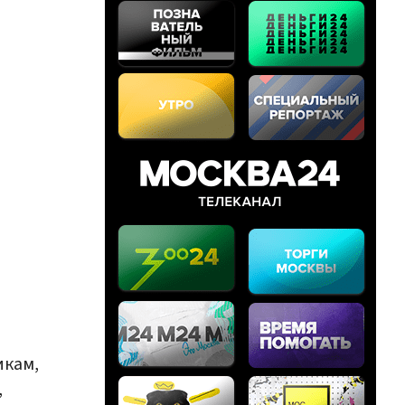
икам,
,