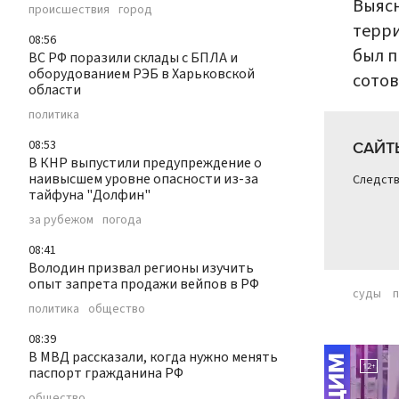
Выясн
происшествия
город
терри
08:56
был п
ВС РФ поразили склады с БПЛА и
оборудованием РЭБ в Харьковской
сотов
области
политика
08:53
САЙТ
В КНР выпустили предупреждение о
наивысшем уровне опасности из-за
Следств
тайфуна "Долфин"
за рубежом
погода
08:41
Володин призвал регионы изучить
опыт запрета продажи вейпов в РФ
суды
политика
общество
08:39
В МВД рассказали, когда нужно менять
паспорт гражданина РФ
общество