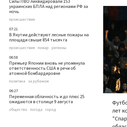
Силы ПВО ликвидировали 153
украинских БПЛА над регионами РФ за
ночь
происшествия
07:21
В Якутии действуют лесные пожары на
площади свыше 854 тысяч га
происшествия
пожар
регионы
06:58
Премьер Японии вновь не упомянула
ответственность США в речи об
атомной бомбардировке
политика
за рубежом
06:27
Переменная облачность и до плюс 25
ожидаются в столице 9 августа
Футбо
лет к
общество
погода
город
"Спар
облас