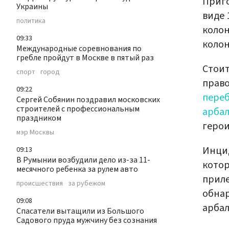
Приго
Украины
виде 
политика
колон
09:33
колон
Международные соревнования по
гребле пройдут в Москве в пятый раз
Стоит
спорт
город
прав
09:22
переб
Сергей Собянин поздравил московских
строителей с профессиональным
арбал
праздником
герои
мэр Москвы
Инцид
09:13
В Румынии возбудили дело из-за 11-
котор
месячного ребенка за рулем авто
прил
происшествия
за рубежом
обнар
09:08
арбал
Спасатели вытащили из Большого
Садового пруда мужчину без сознания