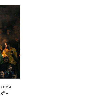
 семи
к" –