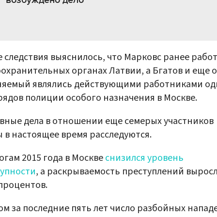
возбуждено дело
е следствия выяснилось, что Марковс ранее работ
охранительных органах Латвии, а Бгатов и еще 
няемый являлись действующими работниками од
рядов полиции особого назначения в Москве.
вные дела в отношении еще семерых участников
 в настоящее время расследуются.
огам 2015 года в Москве
снизился уровень
тупности
, а раскрываемость преступлений выросл
процентов.
ом за последние пять лет число разбойных напад