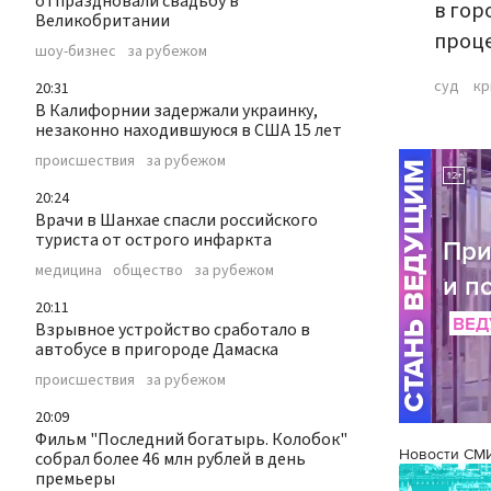
отпраздновали свадьбу в
в гор
Великобритании
проце
шоу-бизнес
за рубежом
суд
кр
20:31
В Калифорнии задержали украинку,
незаконно находившуюся в США 15 лет
происшествия
за рубежом
20:24
Врачи в Шанхае спасли российского
туриста от острого инфаркта
медицина
общество
за рубежом
20:11
Взрывное устройство сработало в
автобусе в пригороде Дамаска
происшествия
за рубежом
20:09
Фильм "Последний богатырь. Колобок"
Новости СМ
собрал более 46 млн рублей в день
премьеры