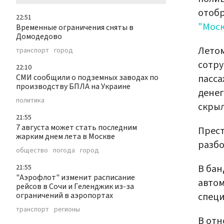
отобр
22:51
"Моск
Временные ограничения сняты в
Домодедово
Летом
транспорт
город
сотру
22:10
пасса
СМИ сообщили о подземных заводах по
производству БПЛА на Украине
денег
политика
скрыл
21:55
7 августа может стать последним
Прест
жарким днем лета в Москве
разбо
общество
погода
город
В бан
21:55
"Аэрофлот" изменит расписание
автом
рейсов в Сочи и Геленджик из-за
специ
ограничений в аэропортах
транспорт
регионы
В отн