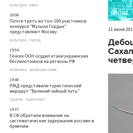
культура
кино
20:06
Почти треть из топ-100 участников
конкурса "Музыка Гордых"
11 июня 2016
представляют Москву
Дебош
культура
город
Сахал
19:54
Генсек ООН осудил атаки украинских
четве
беспилотников на регионы РФ
политика
происшествия
19:48
РЖД представили туристический
маршрут "Великий чайный путь"
туризм
транспорт
19:37
В СФ обратили внимание на
систематические задержания россиян в
Армении