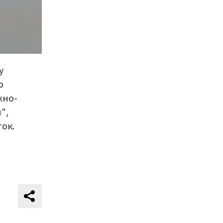
у
ю
жно-
",
ок.