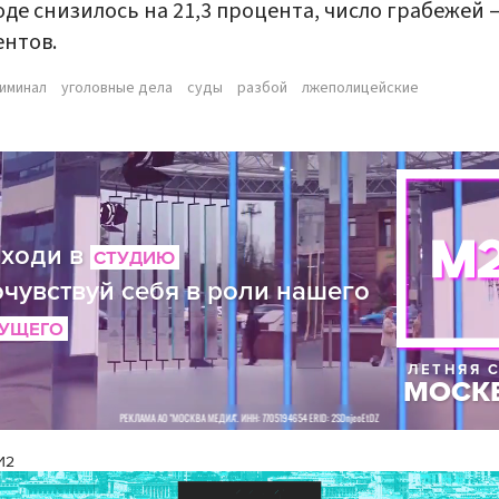
оде снизилось на 21,3 процента, число грабежей –
нтов.
иминал
уголовные дела
суды
разбой
лжеполицейские
И2