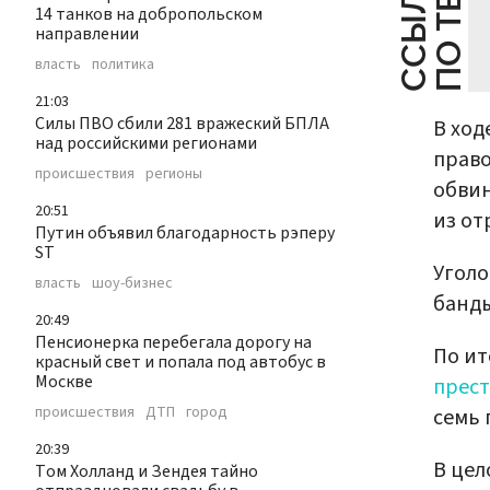
С
С
Ы
Л
К
И
П
О
Т
Е
М
Е
14 танков на добропольском
направлении
власть
политика
21:03
Силы ПВО сбили 281 вражеский БПЛА
В ход
над российскими регионами
право
происшествия
регионы
обви
20:51
из от
Путин объявил благодарность рэперу
ST
Уголо
власть
шоу-бизнес
банды
20:49
Пенсионерка перебегала дорогу на
По ит
красный свет и попала под автобус в
Москве
прес
происшествия
ДТП
город
семь 
20:39
В цел
Том Холланд и Зендея тайно