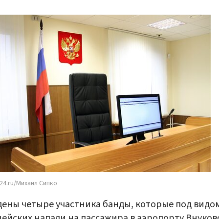
24.ru/Михаил Сипко
ены четыре участника банды, которые под видо
ейских напали на пассажира в аэропорту Внуков