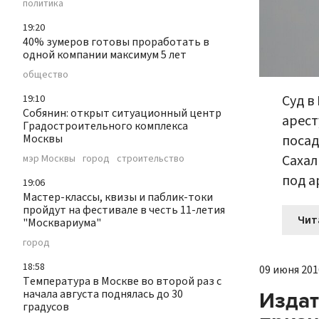
политика
19:20
40% зумеров готовы проработать в
одной компании максимум 5 лет
общество
Суд в
19:10
Собянин: открыт ситуационный центр
арест
Градостроительного комплекса
посад
Москвы
Сахал
мэр Москвы
город
строительство
под а
19:06
Мастер-классы, квизы и паблик-токи
пройдут на фестивале в честь 11-летия
Чит
"Москвариума"
город
18:58
09 июня 2016
Температура в Москве во второй раз с
начала августа поднялась до 30
Издат
градусов