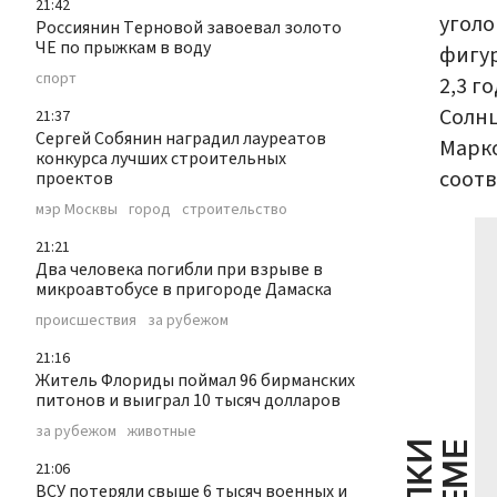
21:42
уголо
Россиянин Терновой завоевал золото
ЧЕ по прыжкам в воду
фигур
спорт
2,3 г
Солнц
21:37
Сергей Собянин наградил лауреатов
Марко
конкурса лучших строительных
соотв
проектов
мэр Москвы
город
строительство
21:21
Два человека погибли при взрыве в
микроавтобусе в пригороде Дамаска
происшествия
за рубежом
21:16
Житель Флориды поймал 96 бирманских
питонов и выиграл 10 тысяч долларов
за рубежом
животные
21:06
ВСУ потеряли свыше 6 тысяч военных и