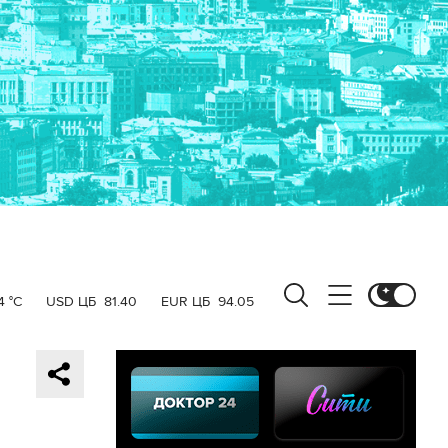
4 °C
USD ЦБ
81.40
EUR ЦБ
94.05