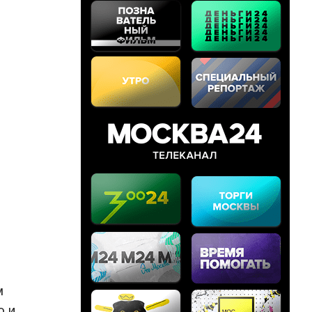
м
о и