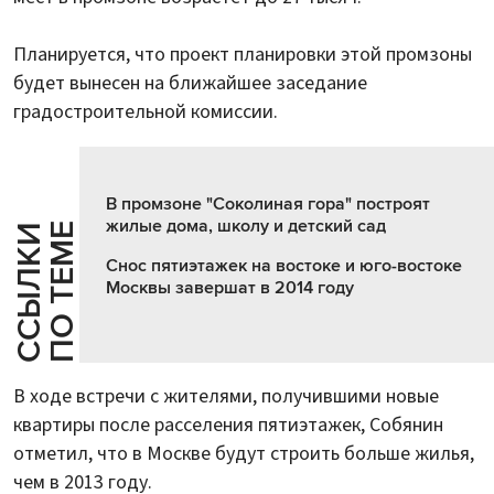
Планируется, что проект планировки этой промзоны
будет вынесен на ближайшее заседание
градостроительной комиссии.
В промзоне "Соколиная гора" построят
жилые дома, школу и детский сад
Е
С
С
Ы
Л
К
И
П
О
Т
Е
М
Снос пятиэтажек на востоке и юго-востоке
Москвы завершат в 2014 году
В ходе встречи с жителями, получившими новые
квартиры после расселения пятиэтажек, Собянин
отметил, что в Москве будут строить больше жилья,
чем в 2013 году.