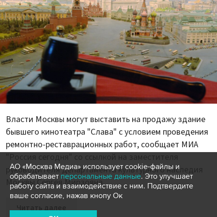
Власти Москвы могут выставить на продажу здание
бывшего кинотеатра "Слава" с условием проведения
ремонтно-реставрационных работ, сообщает МИА
"Россия сегодня" со ссылкой на заместителя
АО «Москва Медиа» использует cookie-файлы и
руководителя департамента культурного наследия
обрабатывает
персональные данные
. Это улучшает
Москвы Сергея Мирзояна.
работу сайта и взаимодействие с ним. Подтвердите
ваше согласие, нажав кнопу Ок
Читать далее