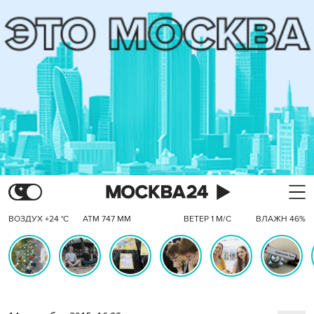
ВОЗДУХ +24 °C
АТМ 747 ММ
ВЕТЕР 1 М/С
ВЛАЖН 46%