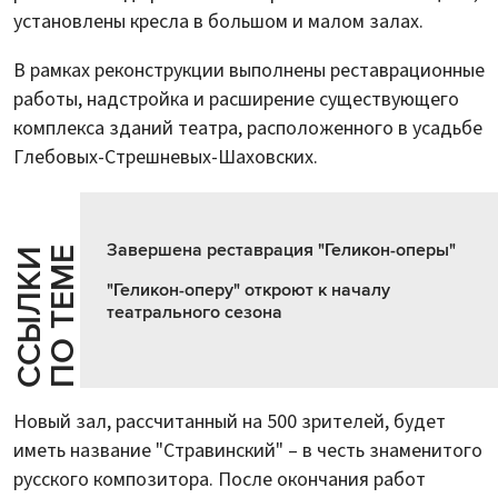
установлены кресла в большом и малом залах.
В рамках реконструкции выполнены реставрационные
работы, надстройка и расширение существующего
комплекса зданий театра, расположенного в усадьбе
Глебовых-Стрешневых-Шаховских.
Завершена реставрация "Геликон-оперы"
Е
С
С
Ы
Л
К
И
П
О
Т
Е
М
"Геликон-оперу" откроют к началу
театрального сезона
Новый зал, рассчитанный на 500 зрителей, будет
иметь название "Стравинский" – в честь знаменитого
русского композитора. После окончания работ