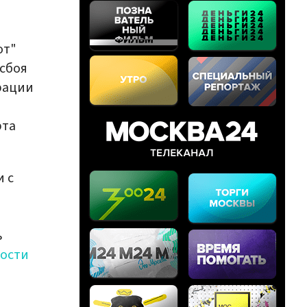
от"
 сбоя
рации
рта
и с
ь
ости