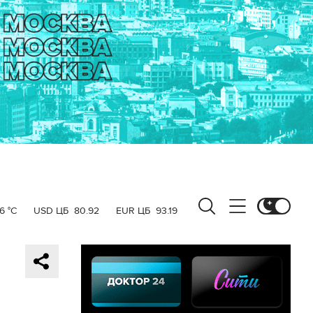
6 °C
USD ЦБ
80.92
EUR ЦБ
93.19
а