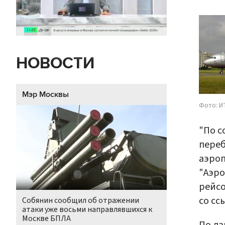
НОВОСТИ
Мэр Москвы
Фото: И
"По с
пере
аэроп
"Аэро
рейсо
со сс
Собянин сообщил об отражении
атаки уже восьми направлявшихся к
Москве БПЛА