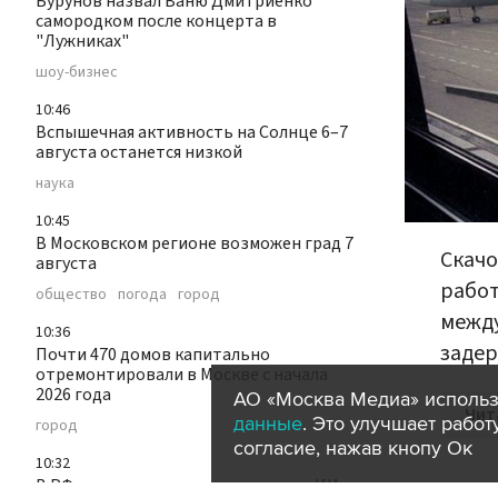
Бурунов назвал Ваню Дмитриенко
самородком после концерта в
"Лужниках"
шоу-бизнес
10:46
Вспышечная активность на Солнце 6–7
августа останется низкой
наука
10:45
В Московском регионе возможен град 7
Скачо
августа
работ
общество
погода
город
межд
10:36
задер
Почти 470 домов капитально
отремонтировали в Москве с начала
2026 года
АО «Москва Медиа» использ
Чит
данные
. Это улучшает рабо
город
согласие, нажав кнопу Ок
10:32
В РФ заявили, что ажиотаж вокруг ИИ