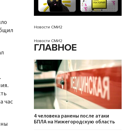
ыло
Новости СМИ2
общил
Новости СМИ2
ГЛАВНОЕ
ал
.
ия.
сть
а час
4 человека ранены после атаки
БПЛА на Нижегородскую область
ины