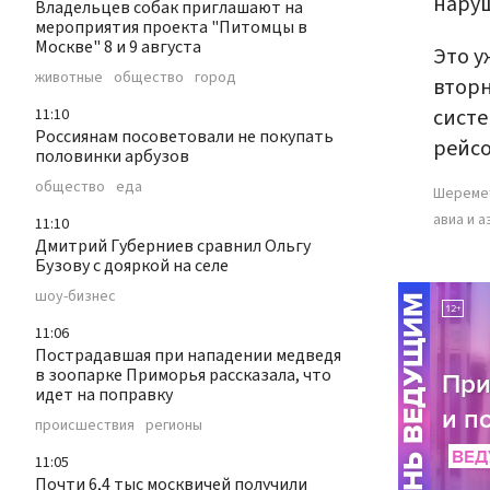
нару
Владельцев собак приглашают на
мероприятия проекта "Питомцы в
Москве" 8 и 9 августа
Это у
животные
общество
город
вторн
систе
11:10
Россиянам посоветовали не покупать
рейсо
половинки арбузов
общество
еда
Шереме
авиа и 
11:10
Дмитрий Губерниев сравнил Ольгу
Бузову с дояркой на селе
шоу-бизнес
11:06
Пострадавшая при нападении медведя
в зоопарке Приморья рассказала, что
идет на поправку
происшествия
регионы
11:05
Почти 6,4 тыс москвичей получили