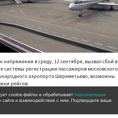
к напряжения в среду, 12 сентября, вызвал сбой в
е системы регистрации пассажиров московского
ународного аэропорта Шереметьево, возможны
жки рейсов.
ует cookie-файлы и обрабатывает
персональные
ать далее
ту сайта и взаимодействие с ним. Подтвердите ваше