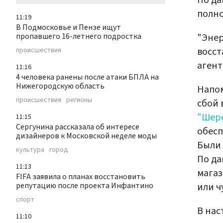
По да
полно
11:19
В Подмосковье и Пензе ищут
"Энер
пропавшего 16-летнего подростка
восст
происшествия
агент
11:16
4 человека ранены после атаки БПЛА на
Нижегородскую область
Напом
происшествия
регионы
сбой 
"Шер
11:15
Сергунина рассказала об интересе
обесп
дизайнеров к Московской неделе моды
Были 
культура
город
По да
11:13
магаз
FIFA заявила о планах восстановить
или ч
репутацию после проекта Инфантино
спорт
В нас
11:10