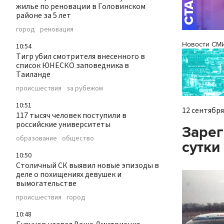
жилье по реновации в Головинском
районе за 5 лет
город
реновация
Новости СМ
10:54
Тигр убил смотрителя внесенного в
список ЮНЕСКО заповедника в
Таиланде
происшествия
за рубежом
10:51
12 сентября 
117 тысяч человек поступили в
российские университеты
Зарег
образование
общество
сутки
10:50
Столичный СК выявил новые эпизоды в
деле о похищениях девушек и
вымогательстве
происшествия
город
10:48