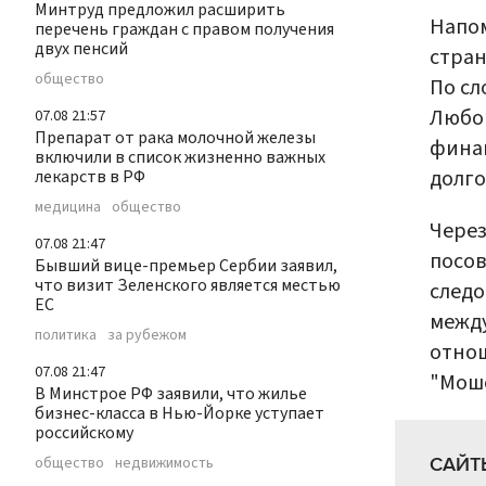
Минтруд предложил расширить
Напом
перечень граждан с правом получения
двух пенсий
стран
общество
По сл
Любов
07.08 21:57
Препарат от рака молочной железы
финан
включили в список жизненно важных
долго
лекарств в РФ
медицина
общество
Через
07.08 21:47
посов
Бывший вице-премьер Сербии заявил,
что визит Зеленского является местью
следо
ЕС
между
политика
за рубежом
отнош
07.08 21:47
"Мош
В Минстрое РФ заявили, что жилье
бизнес-класса в Нью-Йорке уступает
российскому
САЙТ
общество
недвижимость