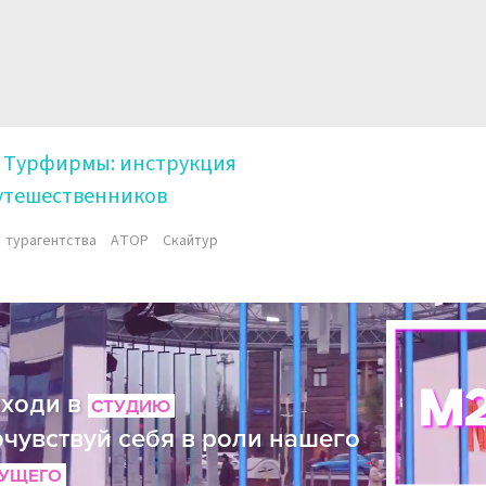
Турфирмы: инструкция
утешественников
турагентства
АТОР
Скайтур