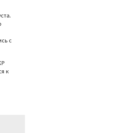
ста.
р
сь с
КР
я к