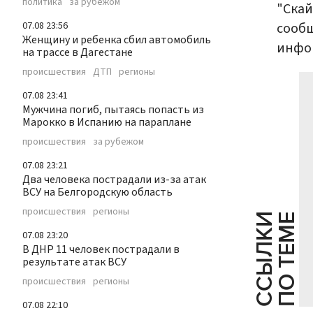
политика
за рубежом
"Скай
сообщ
07.08 23:56
Женщину и ребенка сбил автомобиль
инфор
на трассе в Дагестане
происшествия
ДТП
регионы
07.08 23:41
Мужчина погиб, пытаясь попасть из
Марокко в Испанию на параплане
происшествия
за рубежом
07.08 23:21
Два человека пострадали из-за атак
ВСУ на Белгородскую область
происшествия
регионы
С
С
Ы
Л
К
И
П
О
Т
Е
М
Е
07.08 23:20
В ДНР 11 человек пострадали в
результате атак ВСУ
происшествия
регионы
07.08 22:10