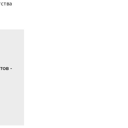
тства
тов -