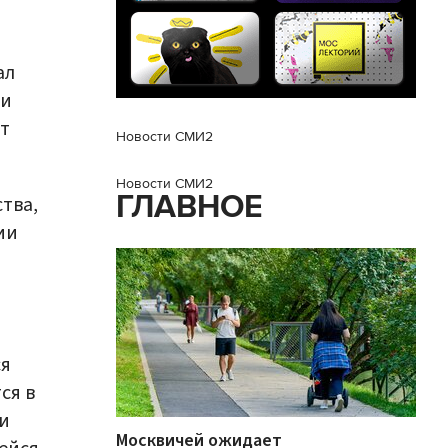
ал
ии
т
Новости СМИ2
Новости СМИ2
ГЛАВНОЕ
тва,
ии
ся
ся в
и
Москвичей ожидает