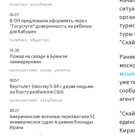
начал
политика
за рубежом
ситуа
01:57
орган
В ОП предложили оформлять через
турис
"Госуслуги" доверенность на ребенка
для бабушек
туры 
политика
общество
"Скай
01:26
Ранее
Пожар на складе в Брянске
ликвидирован
моско
происшествия
пожар
регионы
моше
00:57
уже п
Вертолет Sikorsky S-64 с двумя людьми
сообщ
на борту разбился в США
агент
происшествия
за рубежом
00:27
"Скай
Американские военные перехватили 51
единс
коммерческое судно в рамках блокады
Ирана
Кирил