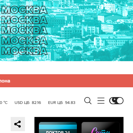
лона
0 °C
USD ЦБ
82.16
EUR ЦБ
94.83