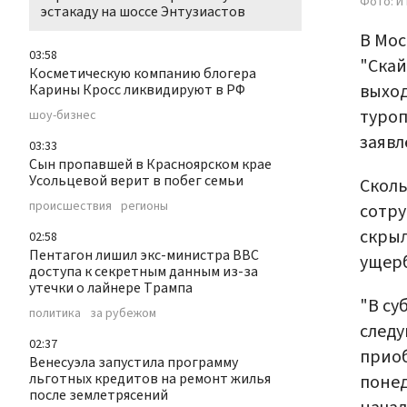
Фото: И
эстакаду на шоссе Энтузиастов
В Мос
03:58
"Скай
Косметическую компанию блогера
выход
Карины Кросс ликвидируют в РФ
туроп
шоу-бизнес
заявл
03:33
Сын пропавшей в Красноярском крае
Усольцевой верит в побег семьи
Сколь
происшествия
регионы
сотру
скрыл
02:58
Пентагон лишил экс-министра ВВС
ущерб
доступа к секретным данным из-за
утечки о лайнере Трампа
"В су
политика
за рубежом
следу
02:37
приоб
Венесуэла запустила программу
льготных кредитов на ремонт жилья
понед
после землетрясений