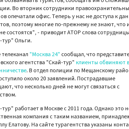
и обзванивать туристов, сообщать им о сложивш
ции. Во вторник сотрудники правоохранительны
ов опечатали офис. Теперь у нас не доступа к да
тов, поэтому многие по-прежнему не знают, что 
не состоятся", - приводит АТОР слова сотрудниц
-тур" Ольги.
 телеканал
"Москва 24"
сообщал, что представит
вского агентства "Скай-тур"
клиенты обвиняют 
нничестве
. В отдел полиции по Мещанскому райо
оступило около 20 заявлений. Пострадавшие
ают, что несколько дней не могут связаться c
ством.
-тур" работает в Москве с 2011 года. Однако это н
твенная компания с таким названием, принадл
лу Елатову. На сайте турагентства указаны конт