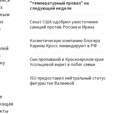
ейся
"температурный провал" на
х
следующей неделе
нным
их
Сенат США одобрил ужесточение
санкций против России и Ирана
ы
Косметическую компанию блогера
Карины Кросс ликвидируют в РФ
елей
в
Сын пропавшей в Красноярском крае
ну
Усольцевой верит в побег семьи
ISU предоставил нейтральный статус
фигуристке Валиевой
е
ежащая
акты