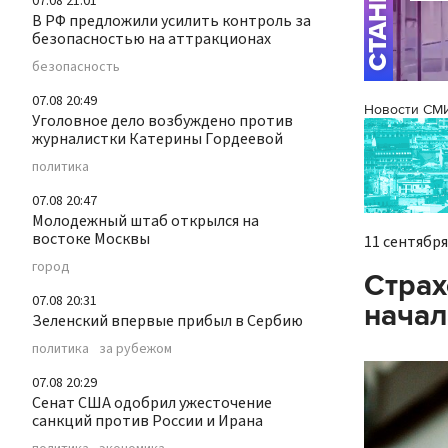
07.08 21:01
В РФ предложили усилить контроль за
безопасностью на аттракционах
безопасность
07.08 20:49
Новости СМ
Уголовное дело возбуждено против
журналистки Катерины Гордеевой
политика
07.08 20:47
Молодежный штаб открылся на
востоке Москвы
11 сентября 
город
Страх
07.08 20:31
начал
Зеленский впервые прибыл в Сербию
политика
за рубежом
07.08 20:29
Сенат США одобрил ужесточение
санкций против России и Ирана