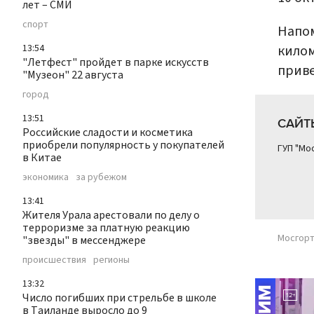
лет – СМИ
спорт
Напом
килом
13:54
"Летфест" пройдет в парке искусств
приве
"Музеон" 22 августа
город
13:51
САЙТ
Российские сладости и косметика
приобрели популярность у покупателей
ГУП "Мо
в Китае
экономика
за рубежом
13:41
Жителя Урала арестовали по делу о
терроризме за платную реакцию
Мосгор
"звезды" в мессенджере
происшествия
регионы
13:32
Число погибших при стрельбе в школе
в Таиланде выросло до 9