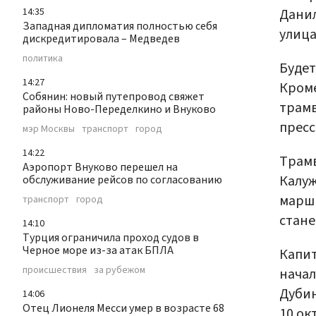
Данил
14:35
Западная дипломатия полностью себя
улица
дискредитировала – Медведев
политика
Будет
14:27
Кроме
Собянин: новый путепровод свяжет
трамв
районы Ново-Переделкино и Внуково
пресс
мэр Москвы
транспорт
город
14:22
Трамв
Аэропорт Внуково перешел на
Калуж
обслуживание рейсов по согласованию
маршр
транспорт
город
стане
14:10
Турция ограничила проход судов в
Черное море из-за атак БПЛА
Капит
происшествия
за рубежом
начал
Дубин
14:06
Отец Лионеля Месси умер в возрасте 68
10 ок