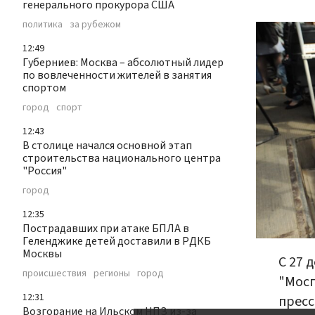
генерального прокурора США
политика
за рубежом
12:49
Губерниев: Москва – абсолютный лидер
по вовлеченности жителей в занятия
спортом
город
спорт
12:43
В столице начался основной этап
строительства национального центра
"Россия"
город
12:35
Пострадавших при атаке БПЛА в
Геленджике детей доставили в РДКБ
Москвы
С 27 
происшествия
регионы
город
"Мосг
12:31
пресс
Возгорание на Ильском НПЗ из-за