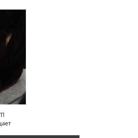
УП
щает