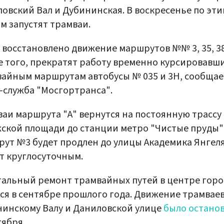
овский Вал и Дубининская. В воскресенье по эт
м запустят трамваи.
 восстановлено движение маршрутов №№ 3, 35, 38 
 того, прекратят работу временно курсировавши
айным маршрутам автобусы № 035 и 3Н, сообщае
-служба "Мосгортранса".
аи маршрута "А" вернутся на постоянную трассу
ской площади до станции метро "Чистые пруды",
ут №3 будет продлен до улицы Академика Янгеля
т круглосуточным.
альный ремонт трамвайных путей в центре горо
ся в сентябре прошлого года. Движение трамваев
инскому Валу и Даниловской улице
было остано
тября.