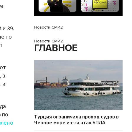
им
и 39.
Новости СМИ2
е по
Новости СМИ2
т
ГЛАВНОЕ
 от
 а
 и
да
 по
Турция ограничила проход судов в
влено
Черное море из-за атак БПЛА