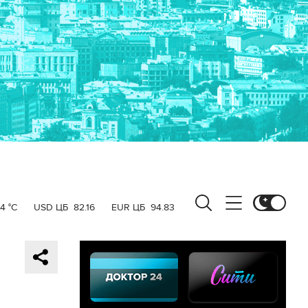
4 °C
USD ЦБ
82.16
EUR ЦБ
94.83