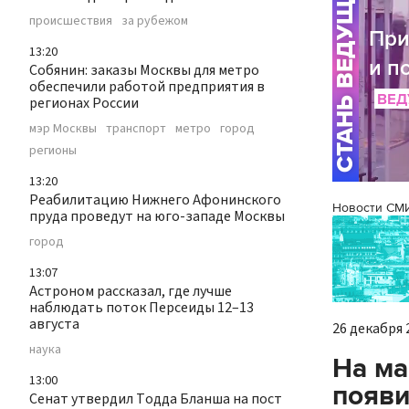
происшествия
за рубежом
13:20
Собянин: заказы Москвы для метро
обеспечили работой предприятия в
регионах России
мэр Москвы
транспорт
метро
город
регионы
13:20
Реабилитацию Нижнего Афонинского
Новости СМ
пруда проведут на юго-западе Москвы
город
13:07
Астроном рассказал, где лучше
наблюдать поток Персеиды 12–13
августа
26 декабря 2
наука
На ма
13:00
появи
Сенат утвердил Тодда Бланша на пост