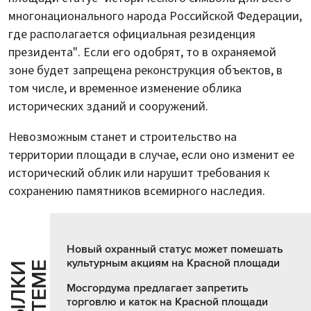
многонационального народа Российской Федерации,
где располагается официальная резиденция
президента". Если его одобрят, то в охраняемой
зоне будет запрещена реконструкция объектов, в
том числе, и временное изменение облика
исторических зданий и сооружений.
Невозможным станет и строительство на
территории площади в случае, если оно изменит ее
исторический облик или нарушит требования к
сохранению памятников всемирного наследия.
Новый охранный статус может помешать
культурным акциям на Красной площади
Е
С
С
Ы
Л
К
И
П
О
Т
Е
М
Мосгордума предлагает запретить
торговлю и каток на Красной площади