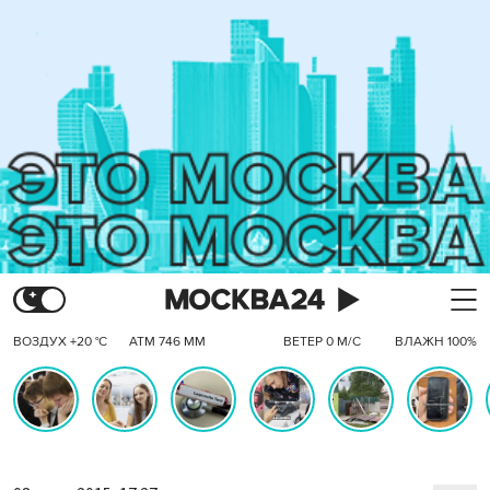
ВОЗДУХ +20 °C
АТМ 746 ММ
ВЕТЕР 0 М/С
ВЛАЖН 100%