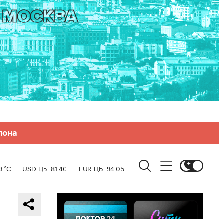
лона
9 °C
USD ЦБ
81.40
EUR ЦБ
94.05