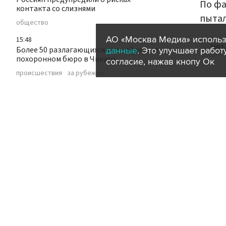
По фа
контакта со слизнями
пытал
общество
АО «Москва Медиа» использ
15:48
Чит
Более 50 разлагающихся тел найдены в
данные
. Это улучшает рабо
похоронном бюро в Чикаго
согласие, нажав кнопу Ок
происшествия
за рубежом
15:45
Британский политик Гэллоуэй назвал
московское метро восьмым чудом
света
политика
транспорт
метро
город
15:43
Роспотребнадзор отслеживает
качество воздуха в Брянске на фоне
пожара
происшествия
пожар
регионы
15:40
Путин провел совещание с Совбезом по