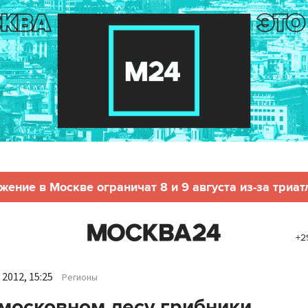
жение в Москве ограничат 8 и 9 августа из-за триат
+2
2012, 15:25
Регионы
московном лесу грибники