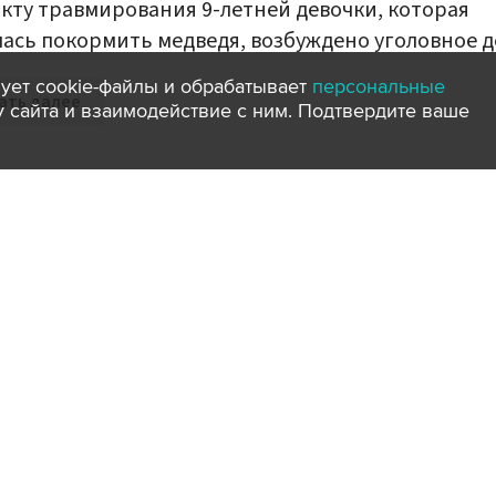
кту травмирования 9-летней девочки, которая
ась покормить медведя, возбуждено уголовное д
ует cookie-файлы и обрабатывает
персональные
ать далее
ту сайта и взаимодействие с ним. Подтвердите ваше