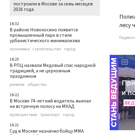
построили в Москве за семь месяцев
2026 года
Полиц
16:32
лесу 
В районе Новокосино появится
промышленный парк в стиле
Подмос
урбанистического минимализма
экономика
строительство
город
16:25
В РПЦ назвали Медовый спас народной
традицией, а не церковным
праздником
религия
общество
16:22
В Москве 74-летний водитель выехал
на встречную полосу на МКАД
происшествия
транспорт
город
16:21
Суд в Москве назначил бойцу ММА