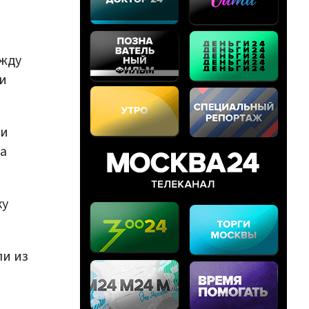
ежду
и
 и
на
ку
ли из