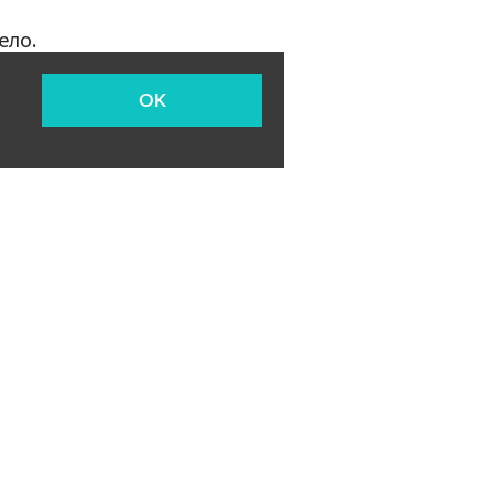
ело.
OK