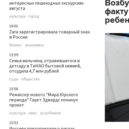
Возбу
интересных пешеходных экскурсиях
августа
факту
культура
город
ребе
16:01
Zara зарегистрировала товарный знак
в России
бизнес
экономика
15:59
Семья мальчика, отравившегося в
детсаду в ТиНАО бытовой химией,
отсудила 4,7 млн рублей
суды
общество
15:58
Режиссер нового "Мира Юрского
периода" Гарет Эдвардс покинул
проект
культура
кино
за рубежом
15:53
Россиян предупредили о рисках