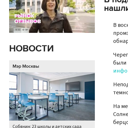
нашли
В вос
пром
обнар
НОВОСТИ
Череп
были 
Мэр Москвы
инфо
Непод
темно
На ме
Солне
берцо
Собянин: 23 школы и детских сада