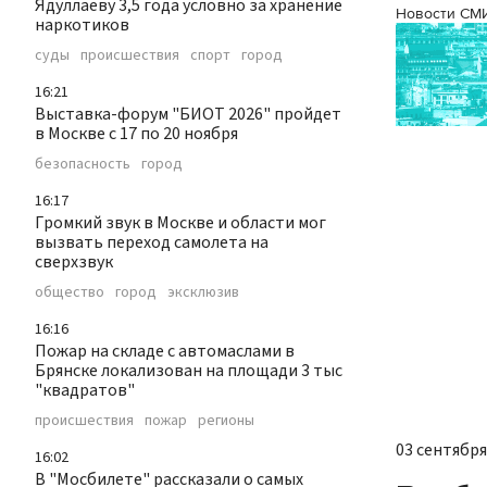
Ядуллаеву 3,5 года условно за хранение
Новости СМ
наркотиков
суды
происшествия
спорт
город
16:21
Выставка-форум "БИОТ 2026" пройдет
в Москве с 17 по 20 ноября
безопасность
город
16:17
Громкий звук в Москве и области мог
вызвать переход самолета на
сверхзвук
общество
город
эксклюзив
16:16
Пожар на складе с автомаслами в
Брянске локализован на площади 3 тыс
"квадратов"
происшествия
пожар
регионы
03 сентября 
16:02
В "Мосбилете" рассказали о самых