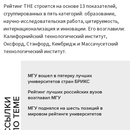
Рейтинг THE строится на основе 13 показателей,
сгруппированных в пять категорий: образование,
научно-исследовательская работа, цитируемость,
интернационализация и инновации. Его возглавили:
Калифорнийский технологический институт,
Оксфорд, Стэнфорд, Кембридж и Массачусетский
технологический институт.
МГУ вошел в пятерку лучших
университетов стран БРИКС
Рейтинг лучших российских вузов
возглавил МГУ
Е
С
С
Ы
Л
К
И
П
О
Т
Е
М
МГУ поднялся на шесть позиций в
мировом рейтинге университетов