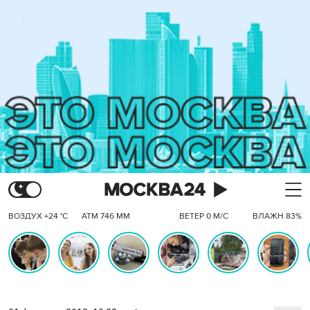
ВОЗДУХ +24 °C
АТМ 746 ММ
ВЕТЕР 0 М/С
ВЛАЖН 83%