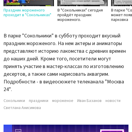
Праздник мороженого
В "Сокольниках" сегодня
В парке "С
проходит в "Сокольниках"
пройдёт праздник
может появ
мороженого.
парковка
В парке "Сокольники" в субботу проходит вкусный
праздник мороженого. На нем актеры и аниматоры
представляют историю лакомства с древних времен
до наших дней. Кроме того, посетители могут
принять участие в мастер-классах по изготовлению
десертов, а также сами нарисовать аквагрим.
Подробности - в видеосюжете телеканала "Москва
24".
Сокольники
праздники
мороженое
Иван Базанов
новости
Светлана Анисимова