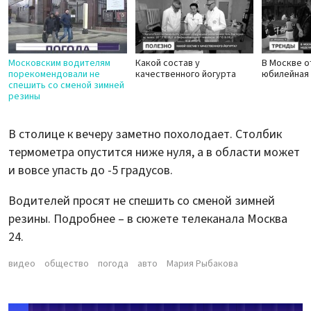
Московским водителям
Какой состав у
В Москве 
порекомендовали не
качественного йогурта
юбилейная
спешить со сменой зимней
резины
В столице к вечеру заметно похолодает. Столбик
термометра опустится ниже нуля, а в области может
и вовсе упасть до -5 градусов.
Водителей просят не спешить со сменой зимней
резины. Подробнее – в сюжете телеканала Москва
24.
видео
общество
погода
авто
Мария Рыбакова