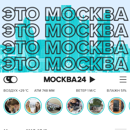
ВОЗДУХ +29 °C
АТМ 748 ММ
ВЕТЕР 1 М/С
ВЛАЖН 51%