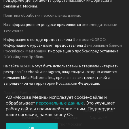
поддержке Департамента средств массовой информации и
рекламы г. Москвы.
Политика обработки персональных данных
На информационном ресурсе применяются
рекомендательные
технологии
Информация о погоде предоставлена
Центром «ФОБОС»
.
Информация о курсах валют предоставлена
Центральным банком
Российской Федерации
. Информация о пробках предоставлена
ООО «Яндекс.Пробки»
.
На сайте
m24.ru
могут быть использованы материалы интернет-
ресурсов Facebook и Instagram, владельцем которых является
компания Meta Platforms Inc., признанная экстремистской и
запрещённой на территории Российской Федерации.
Партнёр Рамблера
АО «Москва Медиа» использует cookie-файлы и
обрабатывает
персональные данные
. Это улучшает
работу сайта и взаимодействие с ним. Подтвердите
Москва Медиа
Москва 24
Москва Доверие
ваше согласие, нажав кнопу Ок
Москва FM
Радио Москвы
Capital FM
Агентство "Москва"
OK