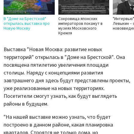
В "Доме на Брестской"
Сокровища японских
"Интервью"
открылась выставка про
императоров покажут в
Левыкин – 
Новую Москву
музеях Московского
нововведен
Кремля
Выставка "Новая Москва: развитие новых
территорий" открылась в "Доме на Брестской". Она
посвящена пятилетию увеличения площади
столицы. Наряду с концепциями развития
завтрашнего дня здесь будут представлены проекты,
уже реализованные на новых территориях.
Посетители смогут узнать, как будут выглядеть
районы в будущем.
"На нашей выставке можно узнать, что будет
построено в данном районе, какая планировка
кварталов. Строятся не только дома, но