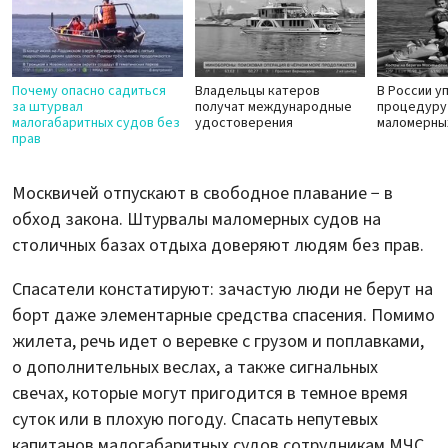
Почему опасно садиться
Владельцы катеров
В России у
за штурвал
получат международные
процедуру
малогабаритных судов без
удостоверения
маломерны
прав
Москвичей отпускают в свободное плавание − в
обход закона. Штурвалы маломерных судов на
столичных базах отдыха доверяют людям без прав.
Спасатели констатируют: зачастую люди не берут на
борт даже элементарные средства спасения. Помимо
жилета, речь идет о веревке с грузом и поплавками,
о дополнительных веслах, а также сигнальных
свечах, которые могут пригодится в темное время
суток или в плохую погоду. Спасать непутевых
капитанов малогабаритных судов сотрудникам МЧС