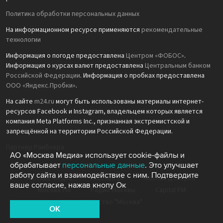
Политика обработки персональных данных
На информационном ресурсе применяются
рекомендательные
технологии
Информация о погоде предоставлена
Центром «ФОБОС»
.
Информация о курсах валют предоставлена
Центральным банком
Российской Федерации
. Информация о пробках предоставлена
ООО «Яндекс.Пробки»
.
На сайте
m24.ru
могут быть использованы материалы интернет-
ресурсов Facebook и Instagram, владельцем которых является
компания Meta Platforms Inc., признанная экстремистской и
запрещённой на территории Российской Федерации.
Партнёр Рамблера
АО «Москва Медиа» использует cookie-файлы и
обрабатывает
персональные данные
. Это улучшает
работу сайта и взаимодействие с ним. Подтвердите
Москва Медиа
Москва 24
Москва Доверие
ваше согласие, нажав кнопу Ок
Москва FM
Радио Москвы
Capital FM
Агентство "Москва"
OK