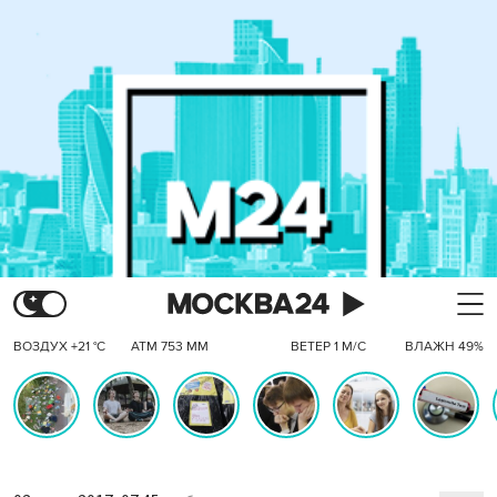
ВОЗДУХ +21 °C
АТМ 753 ММ
ВЕТЕР 1 М/С
ВЛАЖН 49%