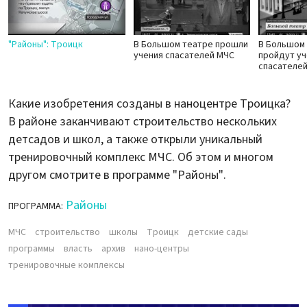
"Районы": Троицк
В Большом театре прошли
В Большом
учения спасателей МЧС
пройдут у
спасателе
Какие изобретения созданы в наноцентре Троицка?
В районе заканчивают строительство нескольких
детсадов и школ, а также открыли уникальный
тренировочный комплекс МЧС. Об этом и многом
другом смотрите в программе "Районы".
Районы
ПРОГРАММА:
МЧС
строительство
школы
Троицк
детские сады
программы
власть
архив
нано-центры
тренировочные комплексы