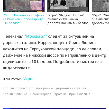
"Утро": Плотность трафика
"Утро": "Яндекс.Пробки"
"Утро": "Я
на Рижском шоссе в центр
оценил ситуацию на
оценил сит
- 10 баллов
дорогах Москвы в 5 баллов
дорогах Мо
Телеканал
"Москва 24"
следит за ситуацией на
дорогах столицы. Корреспондент Ирина Люлина
находится на Серпуховской площади, по ее словам,
движение на Рижском шоссе по направлению в центр
оценивается в 10 баллов. Подробности смотрите в
видеосюжете.
Утро
ПРОГРАММА:
пробки
транспорт
программы
дорожная ситуация
Ксения Чепенко
Роман Карлов
трафик
Ирина Люлина