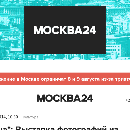
жение в Москве ограничат 8 и 9 августа из-за триат
+2
14, 10:30
Культура
а": Выставка фотографий из