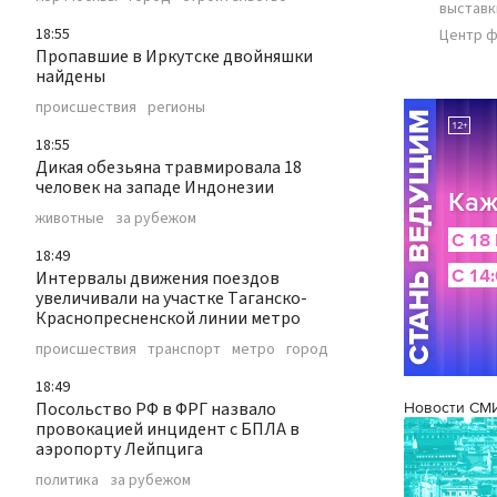
выставк
18:55
Центр ф
Пропавшие в Иркутске двойняшки
найдены
происшествия
регионы
18:55
Дикая обезьяна травмировала 18
человек на западе Индонезии
животные
за рубежом
18:49
Интервалы движения поездов
увеличивали на участке Таганско-
Краснопресненской линии метро
происшествия
транспорт
метро
город
18:49
Посольство РФ в ФРГ назвало
Новости СМ
провокацией инцидент с БПЛА в
аэропорту Лейпцига
политика
за рубежом