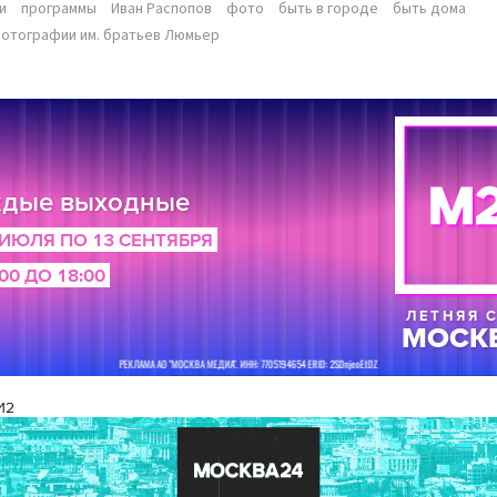
и
программы
Иван Распопов
фото
быть в городе
быть дома
отографии им. братьев Люмьер
И2