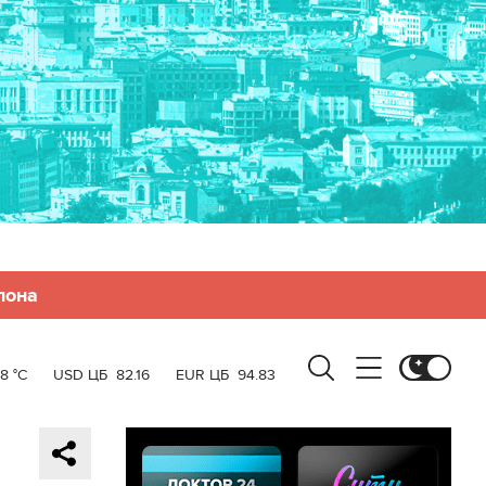
лона
8 °C
USD ЦБ
82.16
EUR ЦБ
94.83