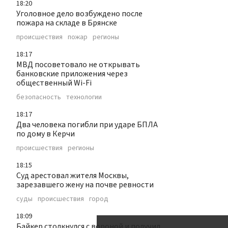
18:20
Уголовное дело возбуждено после
пожара на складе в Брянске
происшествия
пожар
регионы
18:17
МВД посоветовало не открывать
банковские приложения через
общественный Wi-Fi
безопасность
технологии
18:17
Два человека погибли при ударе БПЛА
по дому в Керчи
происшествия
регионы
18:15
Суд арестовал жителя Москвы,
зарезавшего жену на почве ревности
суды
происшествия
город
18:09
Байкер столкнулся с вороной и получил