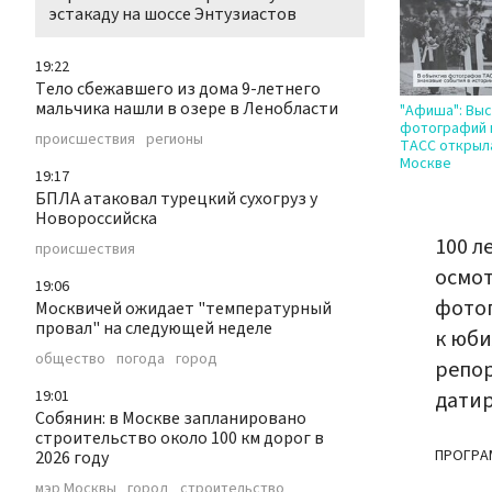
эстакаду на шоссе Энтузиастов
19:22
Тело сбежавшего из дома 9-летнего
мальчика нашли в озере в Ленобласти
"Афиша": Выс
фотографий 
происшествия
регионы
ТАСС открыл
Москве
19:17
БПЛА атаковал турецкий сухогруз у
Новороссийска
100 л
происшествия
осмот
19:06
фото
Москвичей ожидает "температурный
провал" на следующей неделе
к юби
общество
погода
город
репор
19:01
датир
Собянин: в Москве запланировано
строительство около 100 км дорог в
ПРОГРА
2026 году
мэр Москвы
город
строительство