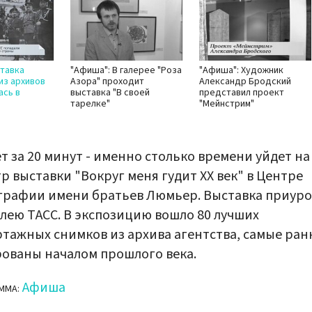
тавка
"Афиша": В галерее "Роза
"Афиша": Художник
из архивов
Азора" проходит
Александр Бродский
ась в
выставка "В своей
представил проект
тарелке"
"Мейнстрим"
ет за 20 минут - именно столько времени уйдет на
р выставки "Вокруг меня гудит XX век" в Центре
графии имени братьев Люмьер. Выставка приур
лею ТАСС. В экспозицию вошло 80 лучших
тажных снимков из архива агентства, самые ран
ованы началом прошлого века.
Афиша
ММА: