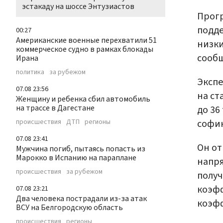
эстакаду на шоссе Энтузиастов
Прог
подде
00:27
Американские военные перехватили 51
низки
коммерческое судно в рамках блокады
сооб
Ирана
политика
за рубежом
Эксп
07.08 23:56
на ст
Женщину и ребенка сбил автомобиль
на трассе в Дагестане
до 36
софи
происшествия
ДТП
регионы
07.08 23:41
Он от
Мужчина погиб, пытаясь попасть из
Марокко в Испанию на параплане
напря
происшествия
за рубежом
получ
коэфф
07.08 23:21
Два человека пострадали из-за атак
коэфф
ВСУ на Белгородскую область
происшествия
регионы