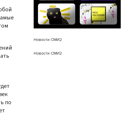
обой
самые
том
Новости СМИ2
жений
Новости СМИ2
чать
удет
век
ть по
ет