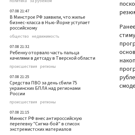
политика
за рубежом
поско
резю
07.08 21:47
В Минстрое РФ заявили, что жилье
бизнес-класса в Нью-Йорке уступает
Ранее
российскому
стиму
общество
недвижимость
прогр
07.08 21:32
осно
Ребенку оторвало часть пальца
качелями в детсаду в Тверской области
накоп
происшествия
регионы
прогр
рубле
07.08 21:25
Средства ПВО за день сбили 75
смоде
украинских БПЛА над регионами
России
происшествия
регионы
07.08 21:15
Минюст РФ внес антироссийскую
перепевку "Сигма-бой" в список
экстремистских материалов