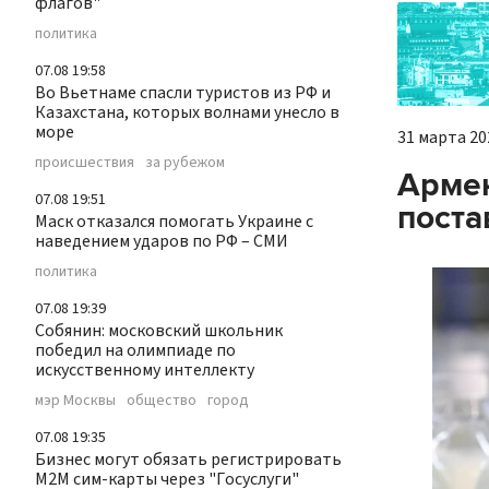
флагов"
политика
07.08 19:58
Во Вьетнаме спасли туристов из РФ и
Казахстана, которых волнами унесло в
море
31 марта 202
происшествия
за рубежом
Армен
07.08 19:51
поста
Маск отказался помогать Украине с
наведением ударов по РФ – СМИ
политика
07.08 19:39
Собянин: московский школьник
победил на олимпиаде по
искусственному интеллекту
мэр Москвы
общество
город
07.08 19:35
Бизнес могут обязать регистрировать
М2М сим-карты через "Госуслуги"