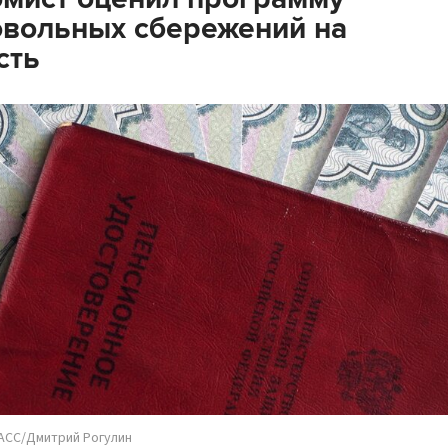
вольных сбережений на
сть
АСС/Дмитрий Рогулин