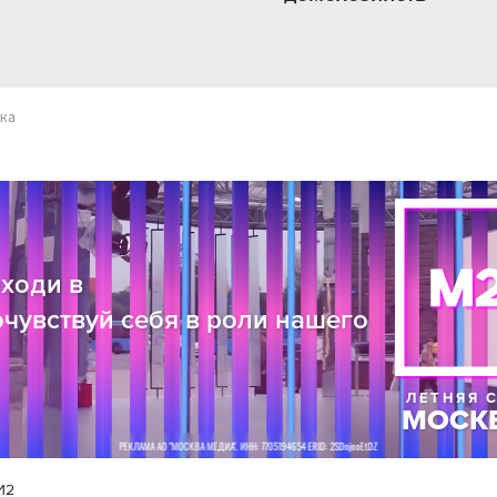
ка
И2