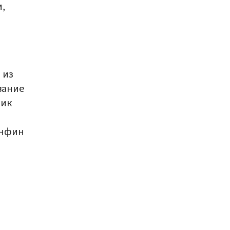
,
 из
вание
ник
инфин