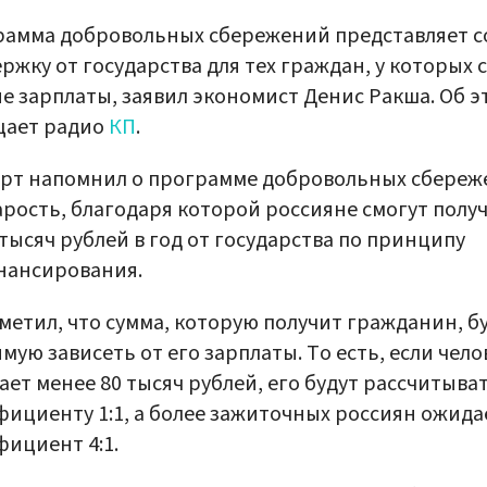
рамма добровольных сбережений представляет с
ржку от государства для тех граждан, у которых 
е зарплаты, заявил экономист Денис Ракша. Об э
щает радио
КП
.
ерт напомнил о программе добровольных сбере
арость, благодаря которой россияне смогут полу
 тысяч рублей в год от государства по принципу
нансирования.
метил, что сумма, которую получит гражданин, б
мую зависеть от его зарплаты. То есть, если чело
ает менее 80 тысяч рублей, его будут рассчитыва
ициенту 1:1, а более зажиточных россиян ожида
ициент 4:1.