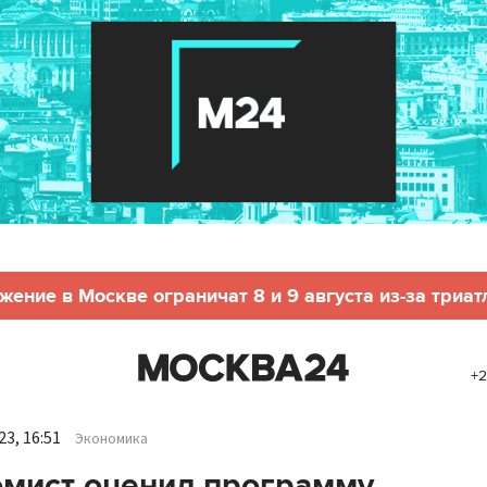
жение в Москве ограничат 8 и 9 августа из-за триат
+2
3, 16:51
Экономика
мист оценил программу