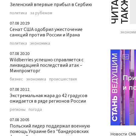
Ч
И
Т
А
Т
Е
Т
А
К
Ж
Й
Е
Зеленский впервые прибыл в Сербию
политика
за рубежом
07.08 20:29
Сенат США одобрил ужесточение
экономи
санкций против России и Ирана
политика
экономика
07.08 20:20
Wildberries успешно справляется с
ликвидацией последствий атак –
Минпромторг
бизнес
экономика
происшествия
07.08 20:12
Экстремальная жара до 42 градусов
ожидается в ряде регионов России
регионы
погода
07.08 20:05
Польский лидер поддержал военную
помощь Украине без "бандеровских
Новости СМ