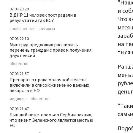
"Наше
07.08 23:20
и соб
В ДНР 11 человек пострадали в
Что з
результате атак ВСУ
месяц
происшествия
регионы
зараб
07.08 22:10
на пе
Минтруд предложил расширить
перечень граждан с правом получения
тысяч
двух пенсий
общество
Ракша
меньш
07.08 21:57
Препарат от рака молочной железы
рубле
включили в список жизненно важных
лекарств в РФ
деньг
медицина
общество
"Таки
07.08 21:47
самые
Бывший вице-премьер Сербии заявил,
что визит Зеленского является местью
ЕС
Подо