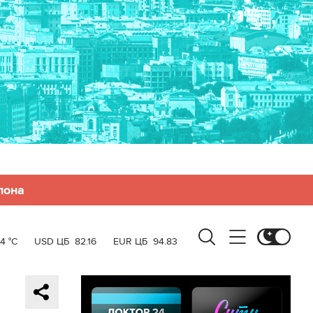
лона
4 °C
USD ЦБ
82.16
EUR ЦБ
94.83