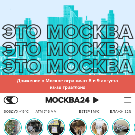
Движение в Москве ограничат 8 и 9 августа
из-за триатлона
ВОЗДУХ +19 °C
АТМ 746 ММ
ВЕТЕР 1 М/С
ВЛАЖН 82%