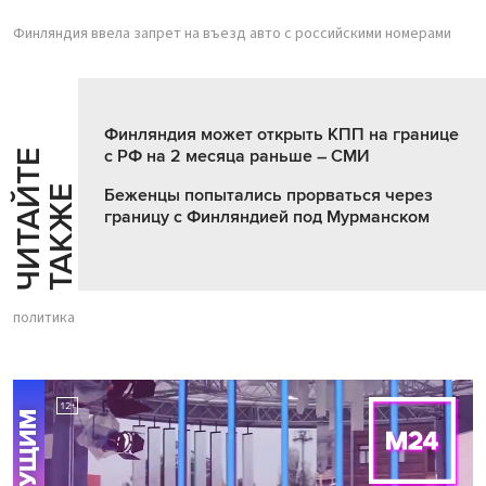
Финляндия ввела запрет на въезд авто с российскими номерами
Финляндия может открыть КПП на границе
с РФ на 2 месяца раньше – СМИ
Ч
И
Т
А
Т
Е
Т
А
К
Ж
Й
Е
Беженцы попытались прорваться через
границу с Финляндией под Мурманском
политика