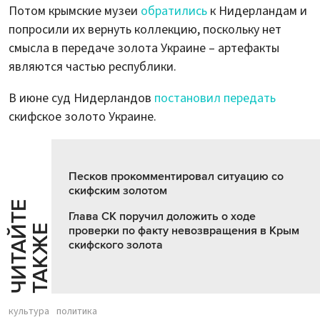
Потом крымские музеи
обратились
к Нидерландам и
попросили их вернуть коллекцию, поскольку нет
смысла в передаче золота Украине – артефакты
являются частью республики.
В июне суд Нидерландов
постановил передать
скифское золото Украине.
Песков прокомментировал ситуацию со
скифским золотом
Ч
И
Т
А
Т
Е
Т
А
К
Ж
Глава СК поручил доложить о ходе
Й
Е
проверки по факту невозвращения в Крым
скифского золота
культура
политика