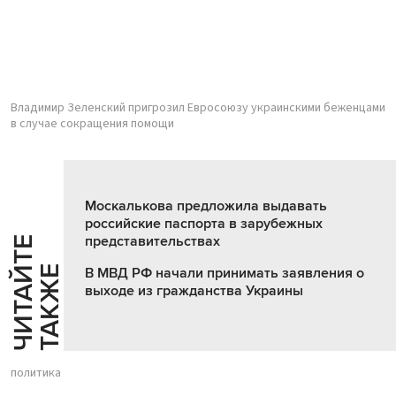
Владимир Зеленский пригрозил Евросоюзу украинскими беженцами
в случае сокращения помощи
Москалькова предложила выдавать
российские паспорта в зарубежных
представительствах
Ч
И
Т
А
Т
Е
Т
А
К
Ж
Й
Е
В МВД РФ начали принимать заявления о
выходе из гражданства Украины
политика