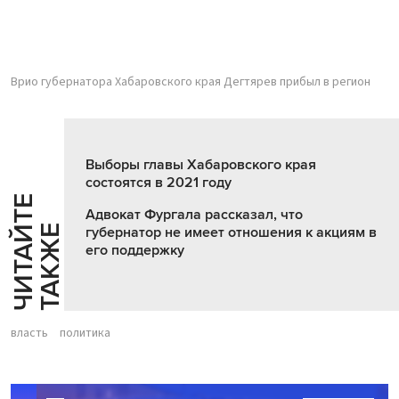
Врио губернатора Хабаровского края Дегтярев прибыл в регион
Выборы главы Хабаровского края
состоятся в 2021 году
Ч
И
Т
А
Т
Е
Т
А
К
Ж
Адвокат Фургала рассказал, что
Й
Е
губернатор не имеет отношения к акциям в
его поддержку
власть
политика