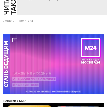
Й
Е
экология
политика
Новости СМИ2