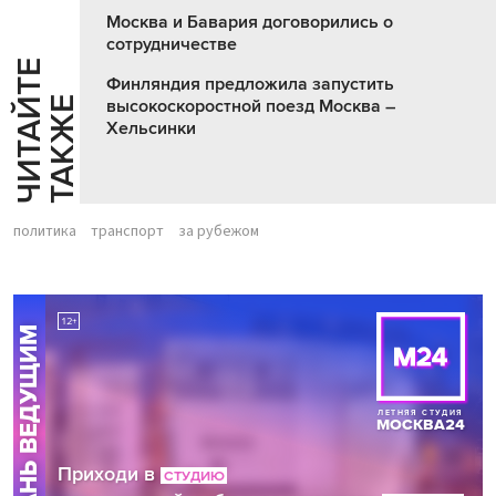
Москва и Бавария договорились о
сотрудничестве
Ч
И
Т
А
Т
Е
Т
А
К
Ж
Финляндия предложила запустить
Й
Е
высокоскоростной поезд Москва –
Хельсинки
политика
транспорт
за рубежом