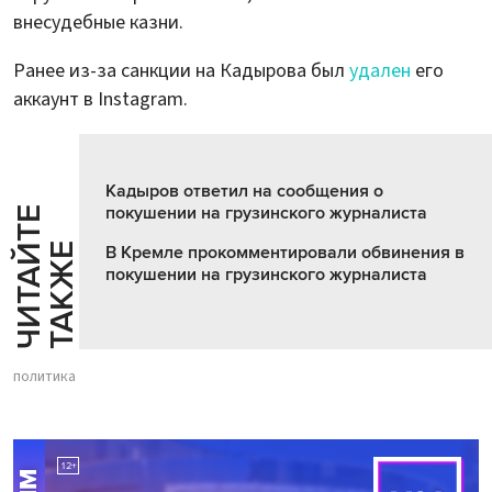
внесудебные казни.
Ранее из-за санкции на Кадырова был
удален
его
аккаунт в Instagram.
Кадыров ответил на сообщения о
покушении на грузинского журналиста
Ч
И
Т
А
Т
Е
Т
А
К
Ж
Й
Е
В Кремле прокомментировали обвинения в
покушении на грузинского журналиста
политика