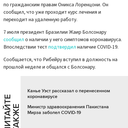
по гражданским правам Оникса Лоренцони. Он
сообщил, что уже проходит курс лечения и
переходит на удаленную работу.
7 июля президент Бразилии Жаир Болсонару
сообщил
о наличии у него симптомов коронавируса.
Впоследствии тест
подтвердил
наличие COVID-19.
Сообщается, что Рибейру вступил в должность на
прошлой неделе и общался с Болсонару.
Канье Уэст рассказал о перенесенном
коронавирусе
Ч
И
Т
А
Т
Е
Т
А
К
Ж
Й
Е
Министр здравоохранения Пакистана
Мирза заболел COVID-19