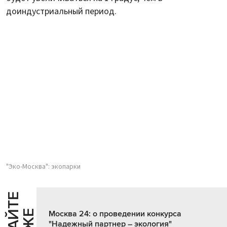
доиндустриальный период.
"Эко-Москва": экопарки
Ч
И
Т
А
Т
Е
Т
А
К
Ж
Москва 24: о проведении конкурса
"Надежный партнер – экология"