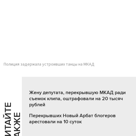
Полиция задержала устроивших танцы на МКАД
Жену депутата, перекрывшую МКАД ради
съемок клипа, оштрафовали на 20 тысяч
рублей
Ч
И
Т
А
Т
Е
Т
А
К
Ж
Й
Е
Перекрывших Новый Арбат блогеров
арестовали на 10 суток