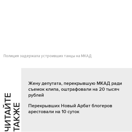
Полиция задержала устроивших танцы на МКАД
Жену депутата, перекрывшую МКАД ради
съемок клипа, оштрафовали на 20 тысяч
рублей
Ч
И
Т
А
Т
Е
Т
А
К
Ж
Й
Е
Перекрывших Новый Арбат блогеров
арестовали на 10 суток