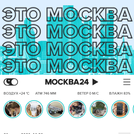
ВОЗДУХ +24 °C
АТМ 746 ММ
ВЕТЕР 0 М/С
ВЛАЖН 83%