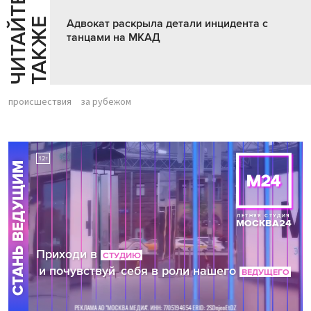
Ч
И
Т
А
Т
Е
Т
А
К
Ж
Й
Е
Адвокат раскрыла детали инцидента с
танцами на МКАД
происшествия
за рубежом