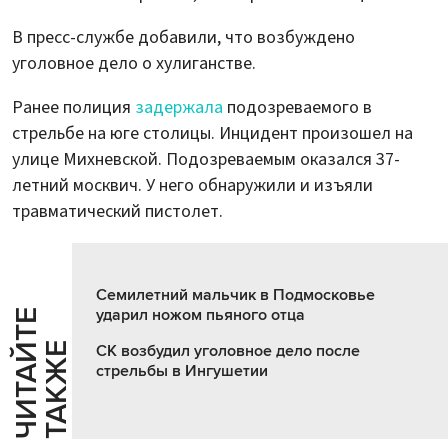
В пресс-службе добавили, что возбуждено
уголовное дело о хулиганстве.
Ранее полиция
задержала
подозреваемого в
стрельбе на юге столицы. Инцидент произошел на
улице Михневской. Подозреваемым оказался 37-
летний москвич. У него обнаружили и изъяли
травматический пистолет.
Семилетний мальчик в Подмосковье
ударил ножом пьяного отца
Ч
И
Т
А
Т
Е
Т
А
К
Ж
Й
Е
СК возбудил уголовное дело после
стрельбы в Ингушетии