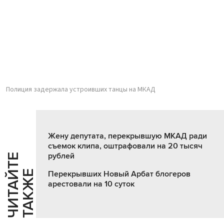
Полиция задержала устроивших танцы на МКАД
Жену депутата, перекрывшую МКАД ради
съемок клипа, оштрафовали на 20 тысяч
рублей
Ч
И
Т
А
Т
Е
Т
А
К
Ж
Й
Е
Перекрывших Новый Арбат блогеров
арестовали на 10 суток