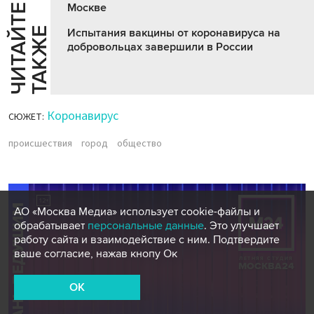
Москве
Ч
И
Т
А
Т
Е
Т
А
К
Ж
Й
Е
Испытания вакцины от коронавируса на
добровольцах завершили в России
Коронавирус
СЮЖЕТ:
происшествия
город
общество
АО «Москва Медиа» использует cookie-файлы и
обрабатывает
персональные данные
. Это улучшает
работу сайта и взаимодействие с ним. Подтвердите
ваше согласие, нажав кнопу Ок
OK