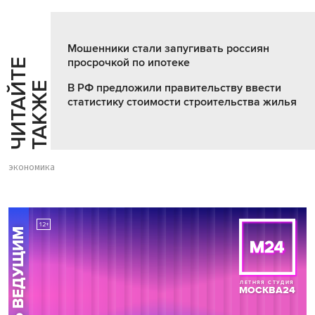
Мошенники стали запугивать россиян
просрочкой по ипотеке
Ч
И
Т
А
Т
Е
Т
А
К
Ж
Й
Е
В РФ предложили правительству ввести
статистику стоимости строительства жилья
экономика