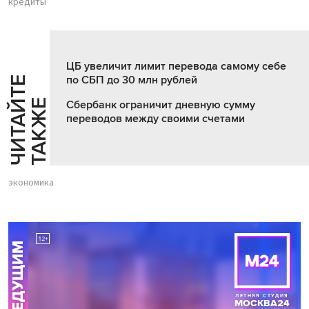
кредиты
ЦБ увеличит лимит перевода самому себе
по СБП до 30 млн рублей
Ч
И
Т
А
Т
Е
Т
А
К
Ж
Й
Е
Сбербанк ограничит дневную сумму
переводов между своими счетами
экономика