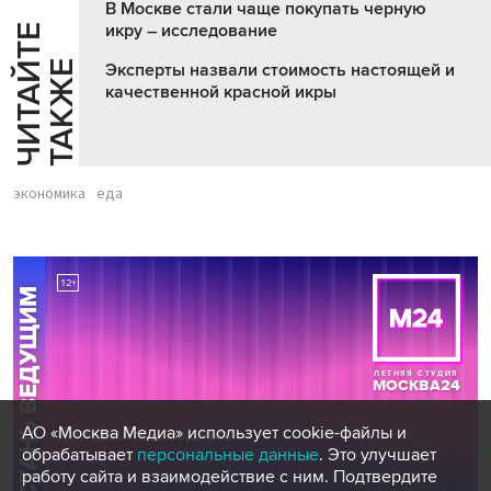
В Москве стали чаще покупать черную
икру – исследование
Ч
И
Т
А
Т
Е
Т
А
К
Ж
Й
Е
Эксперты назвали стоимость настоящей и
качественной красной икры
экономика
еда
АО «Москва Медиа» использует cookie-файлы и
обрабатывает
персональные данные
. Это улучшает
работу сайта и взаимодействие с ним. Подтвердите