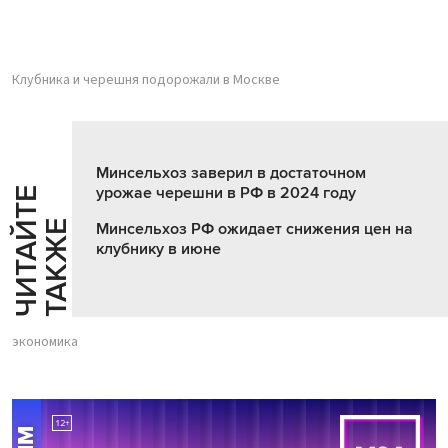
Клубника и черешня подорожали в Москве
Минсельхоз заверил в достаточном
урожае черешни в РФ в 2024 году
Ч
И
Т
А
Т
Е
Т
А
К
Ж
Й
Е
Минсельхоз РФ ожидает снижения цен на
клубнику в июне
экономика