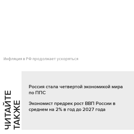
Инфляция в РФ продолжает ускоряться
Россия стала четвертой экономикой мира
по ППС
Ч
И
Т
А
Т
Е
Т
А
К
Ж
Й
Е
Экономист предрек рост ВВП России в
среднем на 2% в год до 2027 года