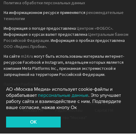
Политика обработки персональных данных
На информационном ресурсе применяются
рекомендательные
технологии
Информация о погоде предоставлена
Центром «ФОБОС»
.
Информация о курсах валют предоставлена
Центральным банком
Российской Федерации
. Информация о пробках предоставлена
ООО «Яндекс.Пробки»
.
На сайте
m24.ru
могут быть использованы материалы интернет-
ресурсов Facebook и Instagram, владельцем которых является
компания Meta Platforms Inc., признанная экстремистской и
запрещённой на территории Российской Федерации.
Партнёр Рамблера
АО «Москва Медиа» использует cookie-файлы и
обрабатывает
персональные данные
. Это улучшает
работу сайта и взаимодействие с ним. Подтвердите
Москва Медиа
Москва 24
Москва Доверие
ваше согласие, нажав кнопу Ок
Москва FM
Радио Москвы
Capital FM
Агентство "Москва"
OK