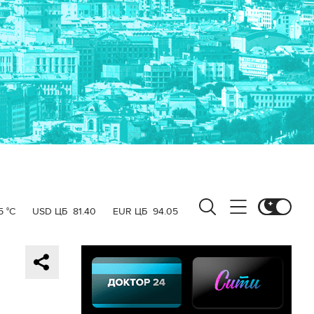
5 °C
USD ЦБ
81.40
EUR ЦБ
94.05