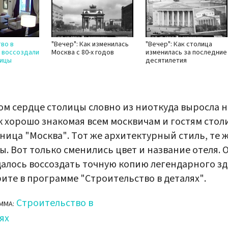
во в
"Вечер": Как изменилась
"Вечер": Как столица
к воссоздали
Москва с 80-х годов
изменилась за последние
ницы
десятилетия
ом сердце столицы словно из ниоткуда выросла н
к хорошо знакомая всем москвичам и гостям сто
ница "Москва". Тот же архитектурный стиль, те 
. Вот только сменились цвет и название отеля. О
далось воссоздать точную копию легендарного зд
ите в программе "Строительство в деталях".
Строительство в
ММА:
ях