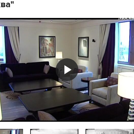
ва"
Play
Video