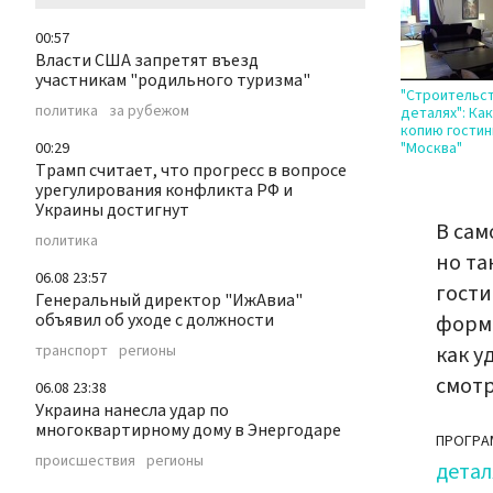
00:57
Власти США запретят въезд
участникам "родильного туризма"
"Строительст
политика
за рубежом
деталях": Ка
копию гости
00:29
"Москва"
Трамп считает, что прогресс в вопросе
урегулирования конфликта РФ и
Украины достигнут
В сам
политика
но та
06.08 23:57
гости
Генеральный директор "ИжАвиа"
объявил об уходе с должности
формы
транспорт
регионы
как у
смотр
06.08 23:38
Украина нанесла удар по
многоквартирному дому в Энергодаре
ПРОГРА
происшествия
регионы
детал