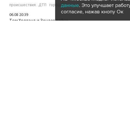
данные
. Это улучшает рабо
происшествия
ДТП
город
согласие, нажав кнопу Ок
06.08 20:39
Том Холланд и Зендея тайно
отпраздновали свадьбу в
Великобритании
шоу-бизнес
за рубежом
06.08 20:31
В Калифорнии задержали украинку,
незаконно находившуюся в США 15 лет
происшествия
за рубежом
06.08 20:24
Врачи в Шанхае спасли российского
туриста от острого инфаркта
медицина
общество
за рубежом
06.08 20:11
Взрывное устройство сработало в
автобусе в пригороде Дамаска
происшествия
за рубежом