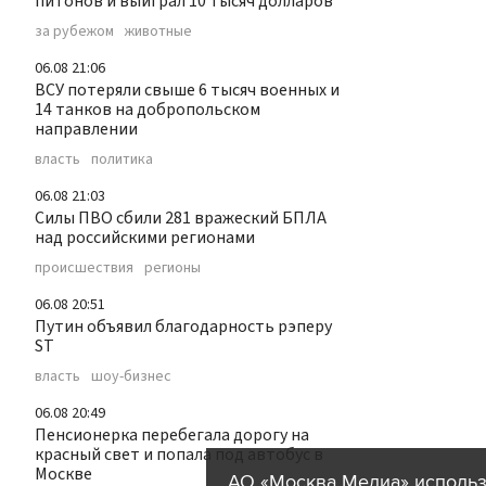
питонов и выиграл 10 тысяч долларов
за рубежом
животные
06.08 21:06
ВСУ потеряли свыше 6 тысяч военных и
14 танков на добропольском
направлении
власть
политика
06.08 21:03
Силы ПВО сбили 281 вражеский БПЛА
над российскими регионами
происшествия
регионы
06.08 20:51
Путин объявил благодарность рэперу
ST
власть
шоу-бизнес
06.08 20:49
Пенсионерка перебегала дорогу на
красный свет и попала под автобус в
Москве
АО «Москва Медиа» использ