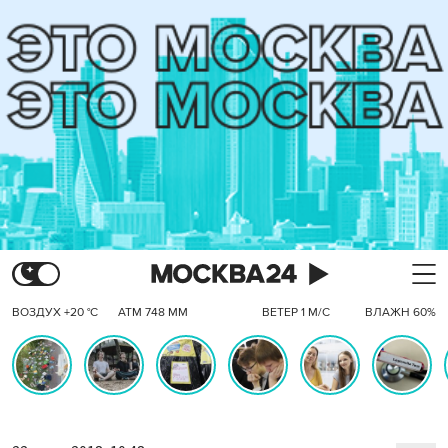
ВОЗДУХ +20 °C
АТМ 748 ММ
ВЕТЕР 1 М/С
ВЛАЖН 60%