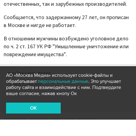
отечественных, так и зарубежных производителей.
Сообщается, что задержанному 27 лет, он прописан
в Москве и нигде не работает.
В отношении мужчины возбуждено уголовное дело
по ч. 2 ст. 167 УК РФ "Умышленные уничтожение или
повреждение имущества".
САЙТЫ ПО ТЕМЕ
АО «Москва Медиа» использует cookie-файлы и
обрабатывает
персональные данные
. Это улучшает
ГУ МВД по Москве
работу сайта и взаимодействие с ним. Подтвердите
ваше согласие, нажав кнопу Ок
OK
автомобили
криминал
задержания
поджоги