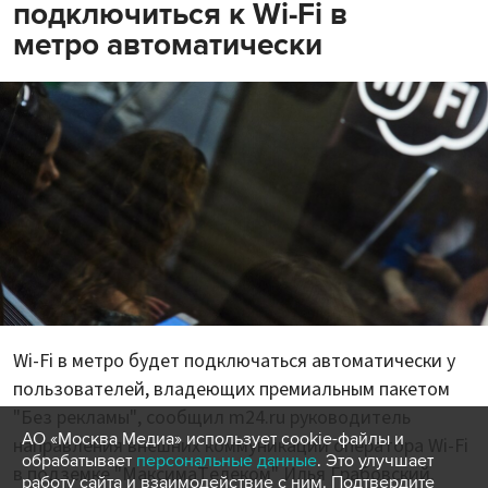
подключиться к Wi-Fi в
метро автоматически
Wi-Fi в метро будет подключаться автоматически у
пользователей, владеющих премиальным пакетом
"Без рекламы", сообщил m24.ru руководитель
АО «Москва Медиа» использует cookie-файлы и
направления внешних коммуникаций оператора Wi-Fi
обрабатывает
персональные данные
. Это улучшает
в подземке "МаксимаТелеком" Илья Грабовский.
работу сайта и взаимодействие с ним. Подтвердите