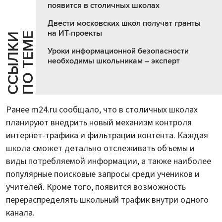
появится в столичных школах
Двести московских школ получат гранты
на ИТ-проекты
Е
С
С
Ы
Л
К
И
П
О
Т
Е
М
Уроки информационной безопасности
необходимы школьникам – эксперт
Ранее m24.ru сообщало, что в столичных школах
планируют внедрить новый механизм контроля
интернет-трафика и фильтрации контента. Каждая
школа сможет детально отслеживать объемы и
виды потребляемой информации, а также наиболее
популярные поисковые запросы среди учеников и
учителей. Кроме того, появится возможность
перераспределять школьный трафик внутри одного
канала.