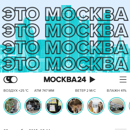
ВОЗДУХ +25 °C
АТМ 747 ММ
ВЕТЕР 2 М/С
ВЛАЖН 41%