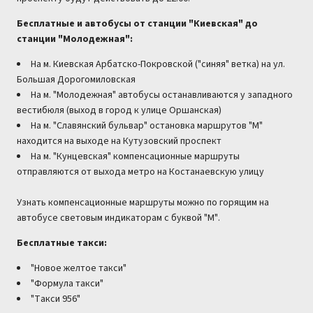
Бесплатные и автобусы от станции "Киевская" до
станции "Молодежная":
На м. Киевская Арбатско-Покровской ("синяя" ветка) на ул.
Большая Дорогомиловская
На м. "Молодежная" автобусы останавливаются у западного
вестибюля (выход в город к улице Оршанская)
На м. "Славянский бульвар" остановка маршрутов "М"
находится на выходе на Кутузовский проспект
На м. "Кунцевская" компенсационные маршруты
отправляются от выхода метро на Костанаевскую улицу
Узнать компенсационные маршруты можно по горящим на
автобусе световым индикаторам с буквой "М".
Бесплатные такси:
"Новое желтое такси"
"Формула такси"
"Такси 956"