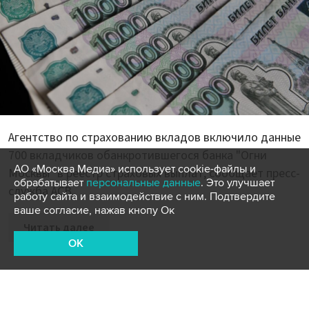
Агентство по страхованию вкладов включило данные
700 вкладчиков обанкротившегося банка "Огни
АО «Москва Медиа» использует cookie-файлы и
Москвы" в реестр страховых выплат, сообщает пресс-
обрабатывает
персональные данные
. Это улучшает
служба АСВ.
работу сайта и взаимодействие с ним. Подтвердите
ваше согласие, нажав кнопу Ок
Читать далее
OK