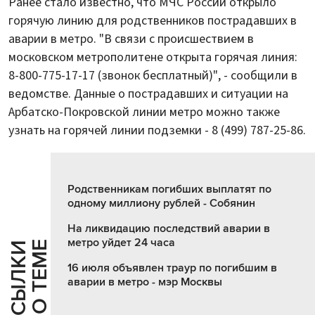
Ранее стало известно, что МЧС России открыло
горячую линию для родственников пострадавших в
аварии в метро. "В связи с происшествием в
московском метрополитене открыта горячая линия:
8-800-775-17-17 (звонок бесплатный)", - сообщили в
ведомстве. Данные о пострадавших и ситуации на
Арбатско-Покровской линии метро можно также
узнать на горячей линии подземки - 8 (499) 787-25-86.
Родственникам погибших выплатят по
одному миллиону рублей - Собянин
На ликвидацию последствий аварии в
метро уйдет 24 часа
Е
С
С
Ы
Л
К
И
П
О
Т
Е
М
16 июля объявлен траур по погибшим в
аварии в метро - мэр Москвы