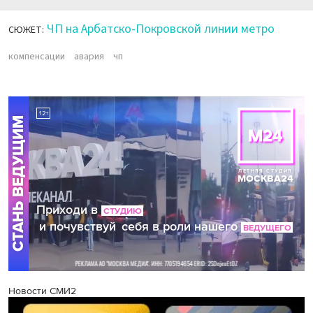
ЧП на Арбатско-Покровской линии метро
СЮЖЕТ:
компенсации
авария
чп
Новости СМИ2