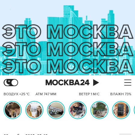
ВОЗДУХ +25 °C
АТМ 747 ММ
ВЕТЕР 1 М/С
ВЛАЖН 73%