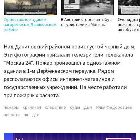
Одноэтажное здание
В Австрии сгорел автобус
Очевидцы 
загорелось в Даниловском
с туристами из Москвы
пожаре в т
районе
автобусе в
Над Даниловский районом повис густой черный дым.
Эти фотографии прислали телезрители телеканала
"Москва 24". Пожар произошел в одноэтажном
здании в 1-м Дербеневском переулке. Рядом
располагаются офисы интернет-магазинов и
государственных учреждений. На месте работали
три пожарных расчета.
пожары
криминал
следствие
суды
дым
Илья Федоровцев
новости
чп
дтп