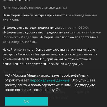
рекламы г. Москвы.
Политика обработки персональных данных
На информационном ресурсе применяются
рекомендательные
технологии
Информация о погоде предоставлена
Центром «ФОБОС»
.
Информация о курсах валют предоставлена
Центральным банком
Российской Федерации
. Информация о пробках предоставлена
ООО «Яндекс.Пробки»
.
На сайте
m24.ru
могут быть использованы материалы интернет-
ресурсов Facebook и Instagram, владельцем которых является
компания Meta Platforms Inc., признанная экстремистской и
запрещённой на территории Российской Федерации.
Партнёр Рамблера
АО «Москва Медиа» использует cookie-файлы и
обрабатывает
персональные данные
. Это улучшает
работу сайта и взаимодействие с ним. Подтвердите
Москва Медиа
Москва 24
Москва Доверие
ваше согласие, нажав кнопу Ок
Москва FM
Радио Москвы
Capital FM
Агентство "Москва"
OK