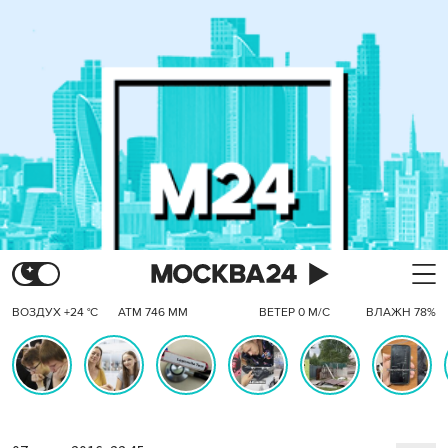
ВОЗДУХ +24 °C
АТМ 746 ММ
ВЕТЕР 0 М/С
ВЛАЖН 78%