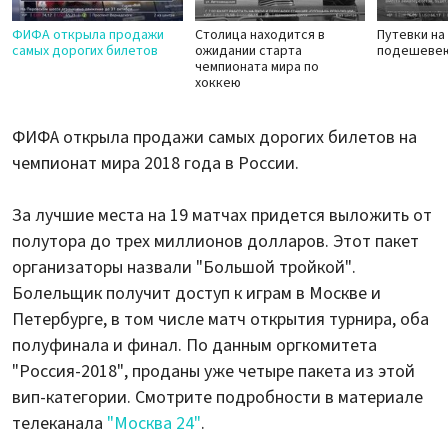
ФИФА открыла продажи
Столица находится в
Путевки на
самых дорогих билетов
ожидании старта
подешеве
чемпионата мира по
хоккею
ФИФА открыла продажи самых дорогих билетов на
чемпионат мира 2018 года в России.
За лучшие места на 19 матчах придется выложить от
полутора до трех миллионов долларов. Этот пакет
организаторы назвали "Большой тройкой".
Болельщик получит доступ к играм в Москве и
Петербурге, в том числе матч открытия турнира, оба
полуфинала и финал. По данным оргкомитета
"Россия-2018", проданы уже четыре пакета из этой
вип-категории. Смотрите подробности в материале
телеканала
"Москва 24"
.