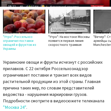
Video
"Утро": Россельхоз
"Утро": На востоке Москвы
"Вечер": С
ограничил поставки
появится первая линия
армейцы сы
овощей и фруктов из
скоростного трамвая
Manchester
Украины
Украинские овощи и фрукты исчезнут с российских
прилавков. С 22 октября Россельхознадзор
ограничивает поставки и транзит всех видов
растительной продукции из этой страны. Главная
причина таких мер, по словам представителей
ведомства - нарушения маркировки грузов.
Подробности смотрите в видеосюжете телеканала
"Москва 24"
.