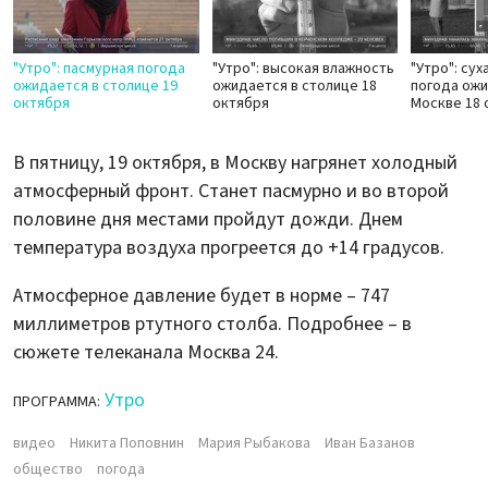
"Утро": пасмурная погода
"Утро": высокая влажность
"Утро": сух
ожидается в столице 19
ожидается в столице 18
погода ожи
октября
октября
Москве 18 
В пятницу, 19 октября, в Москву нагрянет холодный
атмосферный фронт. Станет пасмурно и во второй
половине дня местами пройдут дожди. Днем
температура воздуха прогреется до +14 градусов.
Атмосферное давление будет в норме – 747
миллиметров ртутного столба. Подробнее – в
сюжете телеканала Москва 24.
Утро
ПРОГРАММА:
видео
Никита Поповнин
Мария Рыбакова
Иван Базанов
общество
погода