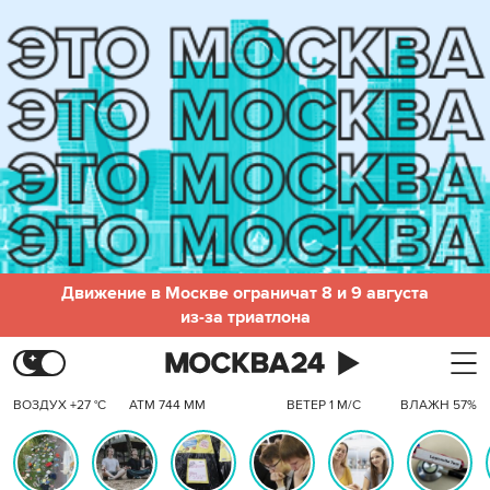
Движение в Москве ограничат 8 и 9 августа
из-за триатлона
ВОЗДУХ +27 °C
АТМ 744 ММ
ВЕТЕР 1 М/С
ВЛАЖН 57%