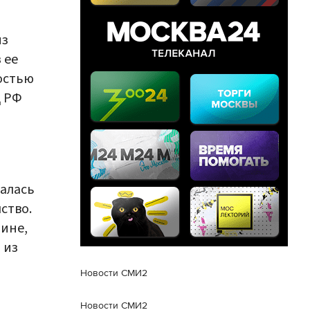
из
 ее
остью
Д РФ
залась
ство.
щине,
 из
Новости СМИ2
Новости СМИ2