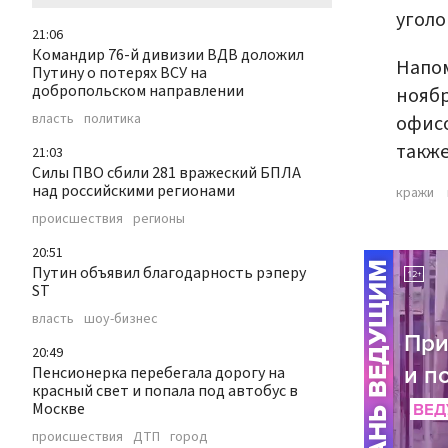
уголо
21:06
Командир 76-й дивизии ВДВ доложил
Напом
Путину о потерях ВСУ на
добропольском направлении
ноябр
власть
политика
офис
также
21:03
Силы ПВО сбили 281 вражеский БПЛА
над российскими регионами
кражи
происшествия
регионы
20:51
Путин объявил благодарность рэперу
ST
власть
шоу-бизнес
20:49
Пенсионерка перебегала дорогу на
красный свет и попала под автобус в
Москве
происшествия
ДТП
город