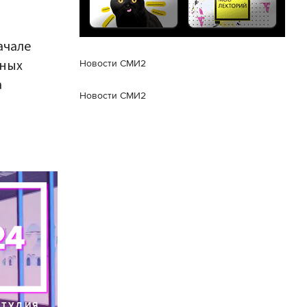
ачале
чных
Новости СМИ2
а
Новости СМИ2