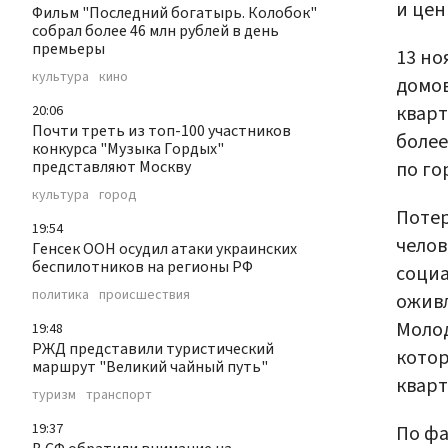
и цен
Фильм "Последний богатырь. Колобок"
собрал более 46 млн рублей в день
премьеры
13 но
культура
кино
домов
квар
20:06
Почти треть из топ-100 участников
более
конкурса "Музыка Гордых"
по го
представляют Москву
культура
город
Потер
19:54
челов
Генсек ООН осудил атаки украинских
беспилотников на регионы РФ
социа
политика
происшествия
оживл
Молод
19:48
РЖД представили туристический
котор
маршрут "Великий чайный путь"
кварт
туризм
транспорт
19:37
По фа