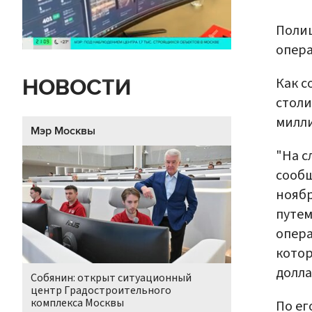
Полиц
опера
Как с
НОВОСТИ
столи
милли
Мэр Москвы
"На с
сообщ
ноябр
путем
опера
котор
долла
Собянин: открыт ситуационный
центр Градостроительного
комплекса Москвы
По ег