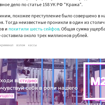
вное дело по статье 158 УК РФ "Кража".
ним, похожее преступление было совершено в н
я. Тогда неизвестные проникли в один из столи
ов и
похитили шесть сейфов
. Общая сумма ущерб
 составила около трех миллионов рублей.
криминал
взлом
кассы