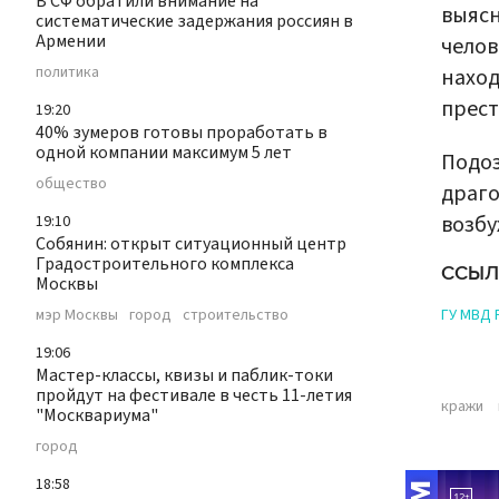
В СФ обратили внимание на
выясн
систематические задержания россиян в
Армении
челов
политика
наход
прест
19:20
40% зумеров готовы проработать в
одной компании максимум 5 лет
Подоз
общество
драго
возбу
19:10
Собянин: открыт ситуационный центр
Градостроительного комплекса
ССЫЛ
Москвы
ГУ МВД 
мэр Москвы
город
строительство
19:06
Мастер-классы, квизы и паблик-токи
пройдут на фестивале в честь 11-летия
кражи
"Москвариума"
город
18:58