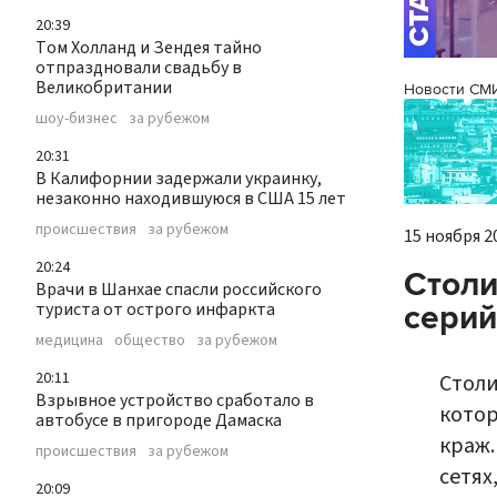
20:39
Том Холланд и Зендея тайно
отпраздновали свадьбу в
Великобритании
Новости СМ
шоу-бизнес
за рубежом
20:31
В Калифорнии задержали украинку,
незаконно находившуюся в США 15 лет
происшествия
за рубежом
15 ноября 20
20:24
Столи
Врачи в Шанхае спасли российского
серий
туриста от острого инфаркта
медицина
общество
за рубежом
20:11
Столи
Взрывное устройство сработало в
котор
автобусе в пригороде Дамаска
краж.
происшествия
за рубежом
сетях
20:09