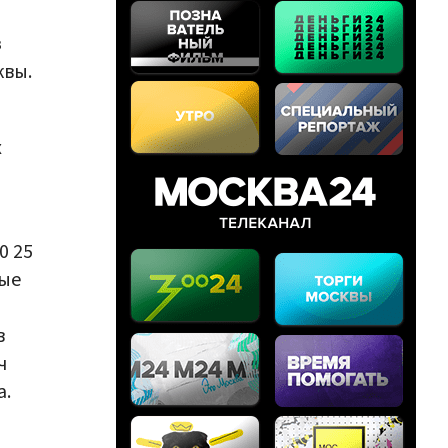
з
квы.
х
0 25
ные
в
ч
а.