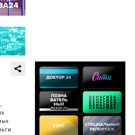
,
ых
ных
ньги