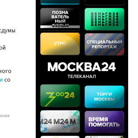
осдумы
ой
ного
и
со
шения