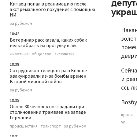
депут
Китаец попал в реанимацию после
экстремального похудения с помощью
укра
ИИ
за рубежом
Накан
18:42
золот
Ветеринар рассказала, каких собак
нельзя брать на прогулку в лес
помещ
животные
общество
эксклюзив
двери
18:38
Сейча
Сотрудников телецентра в Кельне
эвакуировали из-за бомбы времен
и раз
Второй мировой войны
ссылк
за рубежом
18:35
Возбу
Около 30 человек пострадали при
столкновении трамваев на западе
кражи
Германии
чп
происшествия
транспорт
за рубежом
18:31