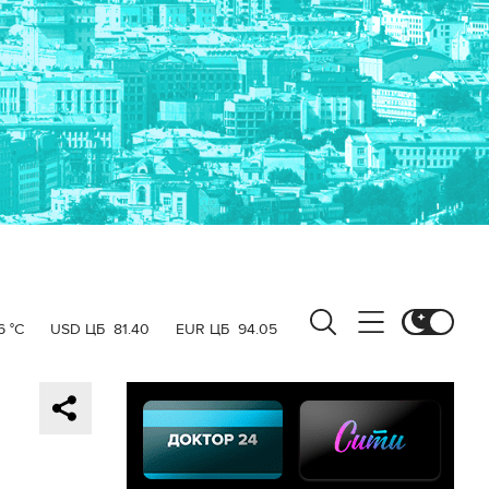
6 °C
USD ЦБ
81.40
EUR ЦБ
94.05