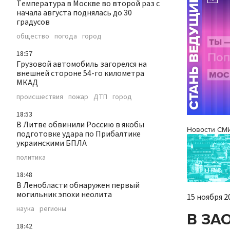
Температура в Москве во второй раз с
начала августа поднялась до 30
градусов
общество
погода
город
18:57
Грузовой автомобиль загорелся на
внешней стороне 54-го километра
МКАД
происшествия
пожар
ДТП
город
18:53
В Литве обвинили Россию в якобы
Новости СМ
подготовке удара по Прибалтике
украинскими БПЛА
политика
18:48
В Ленобласти обнаружен первый
могильник эпохи неолита
15 ноября 20
наука
регионы
В ЗАО
18:42