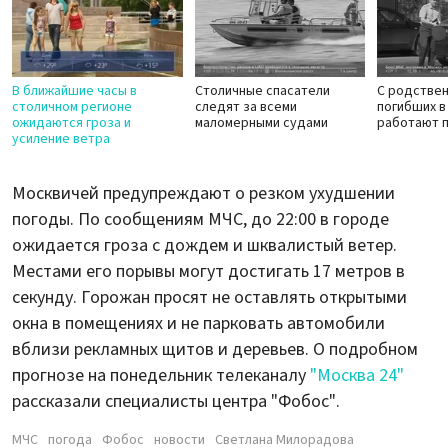
В ближайшие часы в
Столичные спасатели
С родстве
столичном регионе
следят за всеми
погибших в
ожидаются гроза и
маломерными судами
работают 
усиление ветра
Москвичей предупреждают о резком ухудшении
погоды. По сообщениям МЧС, до 22:00 в городе
ожидается гроза с дождем и шквалистый ветер.
Местами его порывы могут достигать 17 метров в
секунду. Горожан просят не оставлять открытыми
окна в помещениях и не парковать автомобили
вблизи рекламных щитов и деревьев. О подробном
прогнозе на понедельник телеканалу
"Москва 24"
рассказали специалисты центра "Фобос".
МЧС
погода
Фобос
новости
Светлана Милорадова